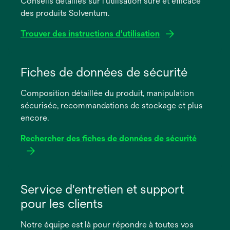
Conseils détaillés sur l'utilisation sûre et efficace
des produits Solventum.
Trouver des instructions d'utilisation
s’ouvre
dans
Fiches de données de sécurité
un
Composition détaillée du produit, manipulation
nouvel
sécurisée, recommandations de stockage et plus
onglet
encore.
Rechercher des fiches de données de sécurité
s’ouvre
dans
Service d'entretien et support
un
pour les clients
nouvel
onglet
Notre équipe est là pour répondre à toutes vos