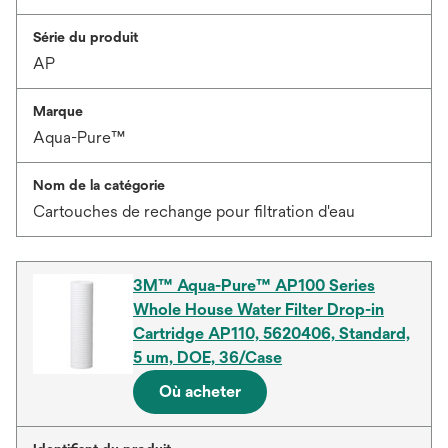
Série du produit
AP
Marque
Aqua-Pure™
Nom de la catégorie
Cartouches de rechange pour filtration d'eau
3M™ Aqua-Pure™ AP100 Series
Whole House Water Filter Drop-in
Cartridge AP110, 5620406, Standard,
5 um, DOE, 36/Case
Où acheter