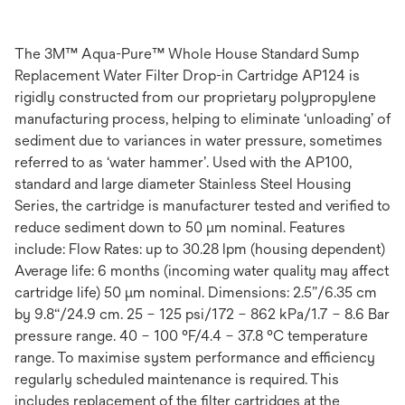
The 3M™ Aqua-Pure™ Whole House Standard Sump
Replacement Water Filter Drop-in Cartridge AP124 is
rigidly constructed from our proprietary polypropylene
manufacturing process, helping to eliminate ‘unloading’ of
sediment due to variances in water pressure, sometimes
referred to as ‘water hammer’. Used with the AP100,
standard and large diameter Stainless Steel Housing
Series, the cartridge is manufacturer tested and verified to
reduce sediment down to 50 µm nominal. Features
include: Flow Rates: up to 30.28 lpm (housing dependent)
Average life: 6 months (incoming water quality may affect
cartridge life) 50 µm nominal. Dimensions: 2.5”/6.35 cm
by 9.8“/24.9 cm. 25 – 125 psi/172 – 862 kPa/1.7 – 8.6 Bar
pressure range. 40 – 100 °F/4.4 – 37.8 °C temperature
range. To maximise system performance and efficiency
regularly scheduled maintenance is required. This
includes replacement of the filter cartridges at the