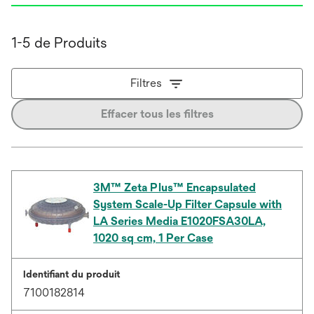
1-5 de Produits
Filtres
Effacer tous les filtres
3M™ Zeta Plus™ Encapsulated
System Scale-Up Filter Capsule with
LA Series Media E1020FSA30LA,
1020 sq cm, 1 Per Case
Identifiant du produit
7100182814