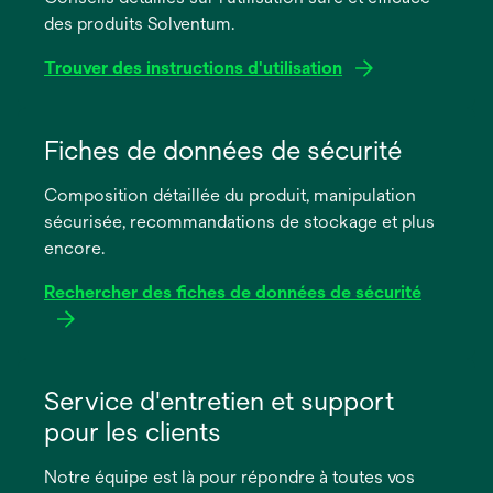
des produits Solventum.
Trouver des instructions d'utilisation
s’ouvre
dans
Fiches de données de sécurité
un
Composition détaillée du produit, manipulation
nouvel
sécurisée, recommandations de stockage et plus
onglet
encore.
Rechercher des fiches de données de sécurité
s’ouvre
dans
Service d'entretien et support
un
pour les clients
nouvel
onglet
Notre équipe est là pour répondre à toutes vos