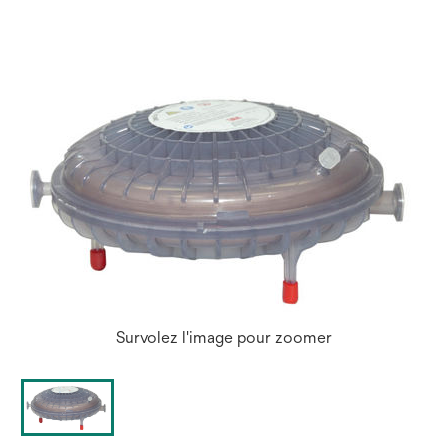
un
nouvel
onglet
Survolez l'image pour zoomer