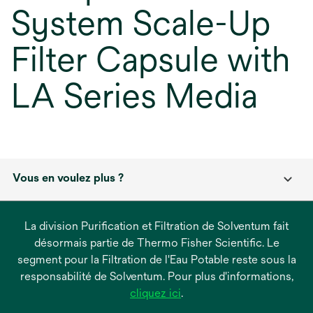
System Scale-Up
Filter Capsule with
LA Series Media
Vous en voulez plus ?
La division Purification et Filtration de Solventum fait
désormais partie de Thermo Fisher Scientific. Le
segment pour la Filtration de l'Eau Potable reste sous la
responsabilité de Solventum. Pour plus d'informations,
s’ouvre
cliquez ici
.
dans