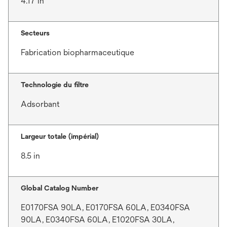
4.17 in
Secteurs
Fabrication biopharmaceutique
Technologie du filtre
Adsorbant
Largeur totale (impérial)
8.5 in
Global Catalog Number
E0170FSA 90LA, E0170FSA 60LA, E0340FSA
90LA, E0340FSA 60LA, E1020FSA 30LA,