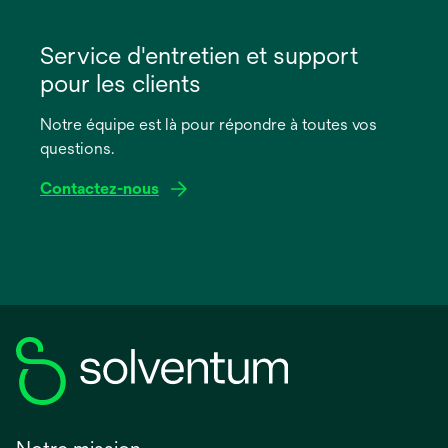
s’ouvre
dans
Service d'entretien et support
un
pour les clients
nouvel
onglet
Notre équipe est là pour répondre à toutes vos
questions.
Contactez-nous