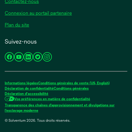
Contactez-nous
Connexion au portail partenaire
Plan du site
Suivez-nous
s’ouvre
s’ouvre
s’ouvre
s’ouvre
s’ouvre
dans
dans
dans
dans
dans
un
un
un
un
un
nouvel
nouvel
nouvel
nouvel
nouvel
Informations légales
Conditions générales de vente (US, English)
onglet
onglet
onglet
onglet
onglet
Déclaration de confidentialité
Conditions générales
Déclaration d'accessibilité
Vos préférences en matière de confidentialité
Transparence des chaînes d’approvisionnement et divulgations sur
s’ouvre
l’esclavage moderne
dans
© Solventum 2026. Tous droits réservés.
un
nouvel
onglet