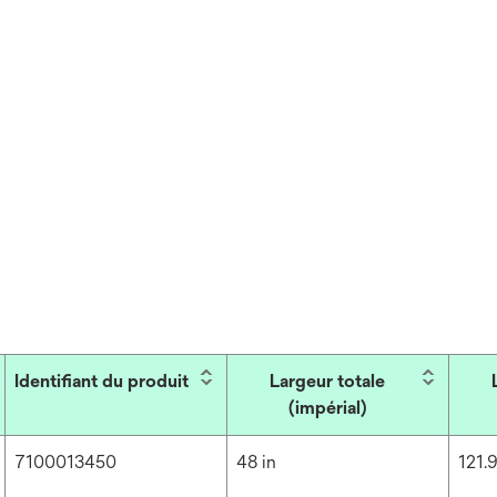
Identifiant du produit
Largeur totale
(impérial)
7100013450
48 in
121.