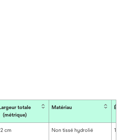
Largeur totale
Matériau
Épaisseur
(métrique)
92 cm
Non tissé hydrolié
11.811 mil