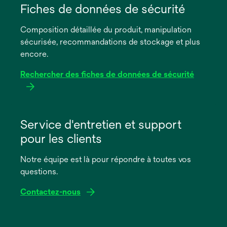
dans
Fiches de données de sécurité
un
Composition détaillée du produit, manipulation
nouvel
sécurisée, recommandations de stockage et plus
onglet
encore.
Rechercher des fiches de données de sécurité
s’ouvre
dans
Service d'entretien et support
un
pour les clients
nouvel
onglet
Notre équipe est là pour répondre à toutes vos
questions.
Contactez-nous