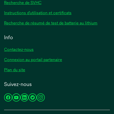
Recherche de SVHC
Instructions d’utilisation et certificats
Recherche de résumé de test de batterie au lithium
Info
Contactez-nous
Connexion au portail partenaire
Plan du site
Suivez-nous
s’ouvre
s’ouvre
s’ouvre
s’ouvre
s’ouvre
dans
dans
dans
dans
dans
un
un
un
un
un