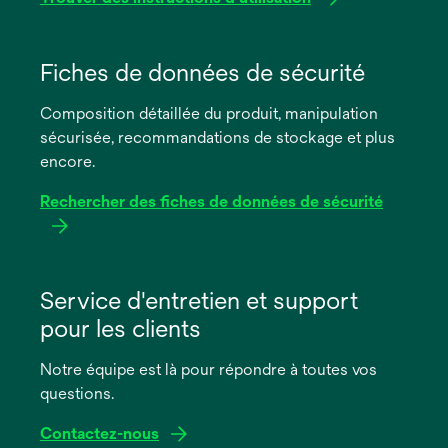
s’ouvre
dans
Fiches de données de sécurité
un
Composition détaillée du produit, manipulation
nouvel
sécurisée, recommandations de stockage et plus
onglet
encore.
Rechercher des fiches de données de sécurité
s’ouvre
dans
Service d'entretien et support
un
pour les clients
nouvel
onglet
Notre équipe est là pour répondre à toutes vos
questions.
Contactez-nous