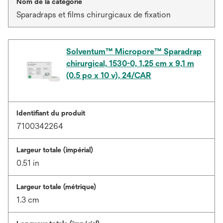
Nom de la catégorie
Sparadraps et films chirurgicaux de fixation
Solventum™ Micropore™ Sparadrap
chirurgical, 1530-0, 1,25 cm x 9,1 m
(0.5 po x 10 v), 24/CAR
Identifiant du produit
7100342264
Largeur totale (impérial)
0.51 in
Largeur totale (métrique)
1.3 cm