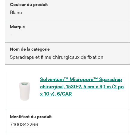
Couleur du produit
Blanc
Marque
-
Nom de la catégorie
Sparadraps et films chirurgicaux de fixation
Solventum™ Micropore™ Sparadrap
chirurgical, 1530-2, 5 cm x 9,1 m (2 po
x 10 v), 6/CAR
Identifiant du produit
7100342266