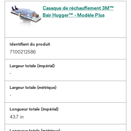
Casaque de réchauffement 3M™
Bair Hugger™ - Modèle Plus
Identifiant du produit
7100212586
Largeur totale (impérial)
-
Largeur totale (métrique)
-
Longueur totale (impérial)
43.7 in
Longueur totale (métrique)