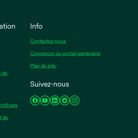
ation
Info
Contactez-nous
Connexion au portail partenaire
Plan du site
 de
Suivez-nous
s’ouvre
s’ouvre
s’ouvre
s’ouvre
s’ouvre
rtificats
dans
dans
dans
dans
dans
t de
un
un
un
un
un
nouvel
nouvel
nouvel
nouvel
nouvel
onglet
onglet
onglet
onglet
onglet