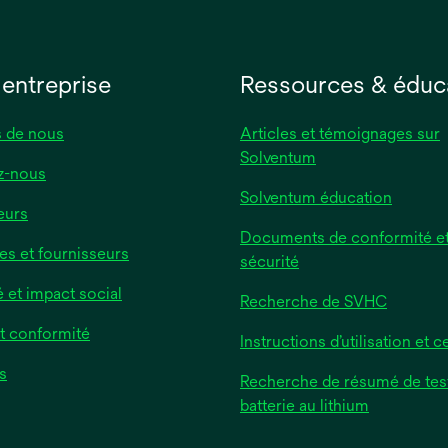
 entreprise
Ressources & éduc
 de nous
Articles et témoignages sur
Solventum
z-nous
Solventum éducation
eurs
Documents de conformité et
es et fournisseurs
sécurité
é et impact social
Recherche de SVHC
et conformité
Instructions d’utilisation et ce
s
Recherche de résumé de tes
batterie au lithium