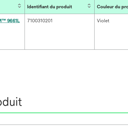
Identifiant du produit
Couleur du pr
3M™ 9661L
7100310201
Violet
oduit