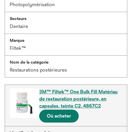
Photopolymérisation
Secteurs
Dentaire
Marque
Filtek™
Nom de la catégorie
Restaurations postérieures
3M™ Filtek™ One Bulk Fill Matériau
de restauration postérieure, en
capsules, teinte C2, 4867C2
Où acheter