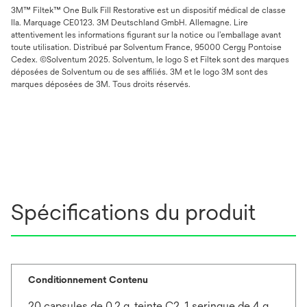
3M™ Filtek™ One Bulk Fill Restorative est un dispositif médical de classe
IIa. Marquage CE0123. 3M Deutschland GmbH. Allemagne. Lire
attentivement les informations figurant sur la notice ou l’emballage avant
toute utilisation. Distribué par Solventum France, 95000 Cergy Pontoise
Cedex. ©Solventum 2025. Solventum, le logo S et Filtek sont des marques
déposées de Solventum ou de ses affiliés. 3M et le logo 3M sont des
marques déposées de 3M. Tous droits réservés.
Spécifications du produit
Conditionnement Contenu
20 capsules de 0.2 g, teinte C2, 1 seringue de 4 g,