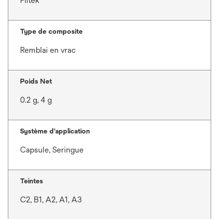
Filtek™
Type de composite
Remblai en vrac
Poids Net
0.2 g, 4 g
Système d’application
Capsule, Seringue
Teintes
C2, B1, A2, A1, A3