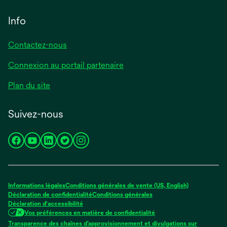
Info
Contactez-nous
Connexion au portail partenaire
Plan du site
Suivez-nous
s’ouvre
s’ouvre
s’ouvre
s’ouvre
s’ouvre
dans
dans
dans
dans
dans
un
un
un
un
un
nouvel
nouvel
nouvel
nouvel
nouvel
Informations légales
Conditions générales de vente (US, English)
onglet
onglet
onglet
onglet
onglet
Déclaration de confidentialité
Conditions générales
Déclaration d'accessibilité
Vos préférences en matière de confidentialité
Transparence des chaînes d’approvisionnement et divulgations sur