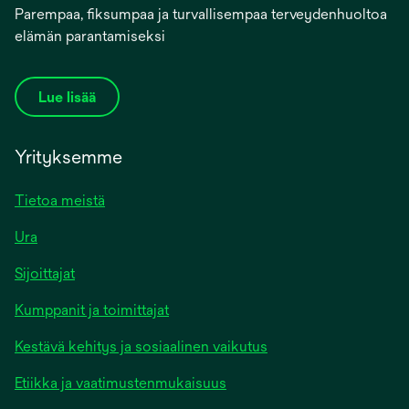
Parempaa, fiksumpaa ja turvallisempaa terveydenhuoltoa
elämän parantamiseksi
Lue lisää
Yrityksemme
Tietoa meistä
Ura
Sijoittajat
Kumppanit ja toimittajat
Kestävä kehitys ja sosiaalinen vaikutus
Etiikka ja vaatimustenmukaisuus