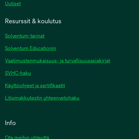
Uutiset
Resurssit & koulutus
Solventum-tarinat
Solventum Educationin
Vaatimustenmukaisuus- ja turvallisuusasiakirjat
SVHC-haku
Käyttöohjeet ja sertifikaatit
Litiumakkutestin yhteenvetohaku
Info
Ota meihin yhteyttä