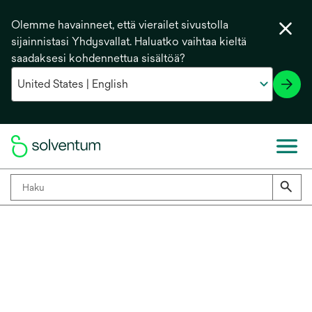
Olemme havainneet, että vierailet sivustolla
sijainnistasi Yhdysvallat. Haluatko vaihtaa kieltä
saadaksesi kohdennettua sisältöä?