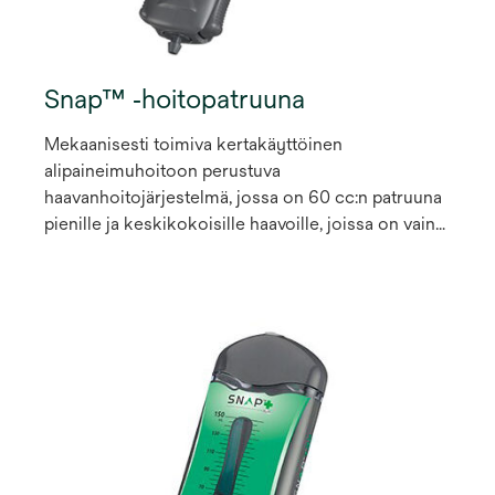
Snap™ ‑hoitopatruuna
Mekaanisesti toimiva kertakäyttöinen
alipaineimuhoitoon perustuva
haavanhoitojärjestelmä, jossa on 60 cc:n patruuna
pienille ja keskikokoisille haavoille, joissa on vain
vähän haavaeritettä.