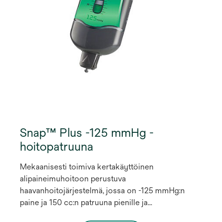
Snap™ Plus -125 mmHg -
hoitopatruuna
Mekaanisesti toimiva kertakäyttöinen
alipaineimuhoitoon perustuva
haavanhoitojärjestelmä, jossa on -125 mmHg:n
paine ja 150 cc:n patruuna pienille ja
keskikokoisille haavoille.