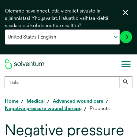
Olemme havainneet, että vierailet sivustolla
sijainnistasi Yhdysvallat. Haluatko vaihtaa kieltä
saadaksesi kohdennettua sisältöä?
Home
Medical
Advanced wound care
Negative pressure wound therapy
Products
Negative pressure