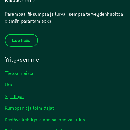
Missiomme
Parempaa, fiksumpaa ja turvallisempaa terveydenhuoltoa
elämän parantamiseksi
Lue lisää
Yrityksemme
Tietoa meistä
Ura
Sijoittajat
Kumppanit ja toimittajat
Kestävä kehitys ja sosiaalinen vaikutus