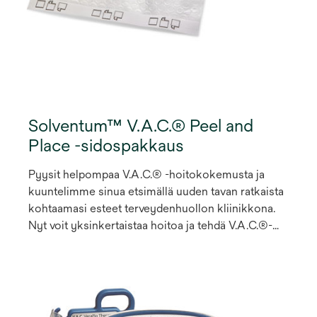
Solventum™ V.A.C.® Peel and
Place -sidospakkaus
Pyysit helpompaa V.A.C.® -hoitokokemusta ja
kuuntelimme sinua etsimällä uuden tavan ratkaista
kohtaamasi esteet terveydenhuollon kliinikkona.
Nyt voit yksinkertaistaa hoitoa ja tehdä V.A.C.®-
hoidon potilaillesi helpommin saatavilla V.A.C.®
Peel and Place -sidoksella. Ensimmäisellä V.A.C.®-
hoitosidoksella, jota voidaan käyttää jopa
1
seitsemän päivän ajan.