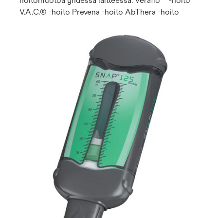
hoitomuotoa yhdessä laitteessa: Veraflo™ -hoito
V.A.C.® -hoito Prevena -hoito AbThera -hoito