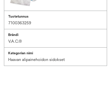
Tuotetunnus
7100363259
Brändi
V.A.C.®
Kategorian nimi
Haavan alipainehoidon sidokset