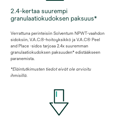
2.4-kertaa suurempi
granulaatiokudoksen paksuus*
Verrattuna perinteisiin Solventum NPWT-vaahdon
sidoksiin, V.A.C.®-hoitoyksikkö ja V.A.C® Peel
and Place -sidos tarjoaa 2.4x suuremman
granulaatiokudoksen paksuuden* edistääkseen
paranemista.
*Eläintutkimusten tiedot eivät ole arvioitu
ihmisillä.