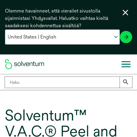
Olemme havainneet, että vierailet sivustolla
sijainnistasi Yhdysvallat. Haluatko vaihtaa kieltä
saadaksesi kohdennettua sisältöä?
Solventum™
V.A.C.® Peel and