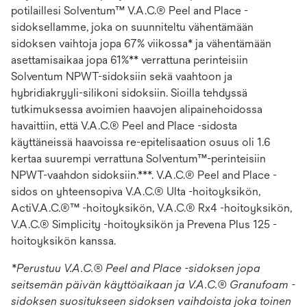
potilaillesi Solventum™ V.A.C.® Peel and Place -
sidoksellamme, joka on suunniteltu vähentämään
sidoksen vaihtoja jopa 67% viikossa* ja vähentämään
asettamisaikaa jopa 61%** verrattuna perinteisiin
Solventum NPWT-sidoksiin sekä vaahtoon ja
hybridiakryyli-silikoni sidoksiin. Sioilla tehdyssä
tutkimuksessa avoimien haavojen alipainehoidossa
havaittiin, että V.A.C.® Peel and Place -sidosta
käyttäneissä haavoissa re-epitelisaation osuus oli 1.6
kertaa suurempi verrattuna Solventum™-perinteisiin
NPWT-vaahdon sidoksiin.***. V.A.C.® Peel and Place -
sidos on yhteensopiva V.A.C.® Ulta -hoitoyksikön,
ActiV.A.C.®™ -hoitoyksikön, V.A.C.® Rx4 -hoitoyksikön,
V.A.C.® Simplicity -hoitoyksikön ja Prevena Plus 125 -
hoitoyksikön kanssa.
*Perustuu V.A.C.® Peel and Place -sidoksen jopa
seitsemän päivän käyttöaikaan ja V.A.C.® Granufoam -
sidoksen suositukseen sidoksen vaihdoista joka toinen