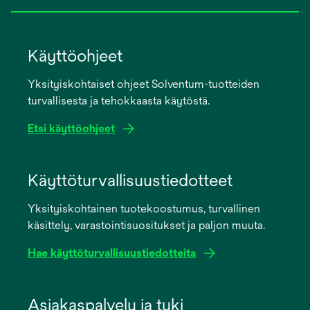
Käyttöohjeet
Yksityiskohtaiset ohjeet Solventum-tuotteiden
turvallisesta ja tehokkaasta käytöstä.
Etsi käyttöohjeet
opens
in
Käyttöturvallisuustiedotteet
a
Yksityiskohtainen tuotekoostumus, turvallinen
new
käsittely, varastointisuositukset ja paljon muuta.
tab
Hae käyttöturvallisuustiedotteita
opens
in
Asiakaspalvelu ja tuki