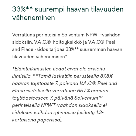
33%** suurempi haavan tilavuuden
väheneminen
Verrattuna perinteisiin Solventum NPWT-vaahdon
sidoksiin, V.A.C.®-hoitoyksikkö ja V.A.C® Peel
and Place -sidos tarjoaa 33%** suuremman haavan
tilavuuden vähenemisen*.
*Eläintutkimusten tiedot eivät ole arvioitu
ihmisillä. **Tämä laskettiin perusteella 87.8%
haavan täyttöaste 7. päivänä V.A.C® Peel and
Place -sidoksella verrattuna 65.7% haavan
täyttöasteeseen 7. päivänä Solventum™
perinteisellä NPWT-vaahdon sidoksella ei
sidoksen vaihdon ryhmässä (esitetty 1.3-
kertaisena paperissa).