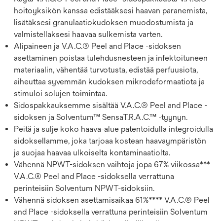
hoitoyksikön kanssa edistääksesi haavan paranemista,
lisätäksesi granulaatiokudoksen muodostumista ja
valmistellaksesi haavaa sulkemista varten.
Alipaineen ja V.A.C.® Peel and Place -sidoksen
asettaminen poistaa tulehdusnesteen ja infektoituneen
materiaalin, vähentää turvotusta, edistää perfuusiota,
aiheuttaa syvemmän kudoksen mikrodeformaatiota ja
stimuloi solujen toimintaa.
Sidospakkauksemme sisältää V.A.C.® Peel and Place -
sidoksen ja Solventum™ SensaT.R.A.C.™ -tyynyn.
Peitä ja sulje koko haava-alue patentoidulla integroidulla
sidoksellamme, joka tarjoaa kostean haavaympäristön
ja suojaa haavaa ulkoiselta kontaminaatiolta.
Vähennä NPWT-sidoksen vaihtoja jopa 67% viikossa***
V.A.C.® Peel and Place -sidoksella verrattuna
perinteisiin Solventum NPWT-sidoksiin.
Vähennä sidoksen asettamisaikaa 61%**** V.A.C.® Peel
and Place -sidoksella verrattuna perinteisiin Solventum