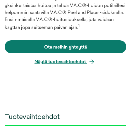
yksinkertaistaa hoitoa ja tehdä V.A.C.®-hoidon potilaillesi
helpommin saatavilla V.A.C.® Peel and Place -sidoksella.
Ensimmäisellä V.A.C.®-hoitosidoksella, jota voidaan
1
käyttää jopa seitsemän päivän ajan.
Ota meihin yhteyttä
Näytä tuotevaihtoehdot
Tuotevaihtoehdot