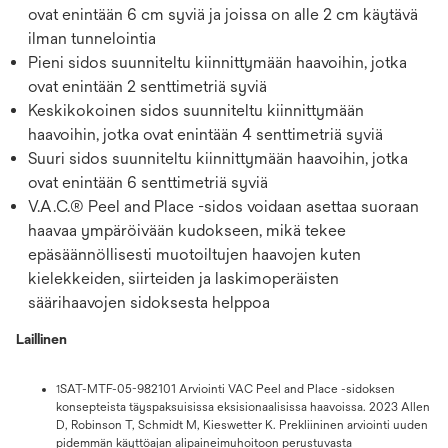
ovat enintään 6 cm syviä ja joissa on alle 2 cm käytävä
ilman tunnelointia
Pieni sidos suunniteltu kiinnittymään haavoihin, jotka
ovat enintään 2 senttimetriä syviä
Keskikokoinen sidos suunniteltu kiinnittymään
haavoihin, jotka ovat enintään 4 senttimetriä syviä
Suuri sidos suunniteltu kiinnittymään haavoihin, jotka
ovat enintään 6 senttimetriä syviä
V.A.C.® Peel and Place -sidos voidaan asettaa suoraan
haavaa ympäröivään kudokseen, mikä tekee
epäsäännöllisesti muotoiltujen haavojen kuten
kielekkeiden, siirteiden ja laskimoperäisten
säärihaavojen sidoksesta helppoa
Laillinen
SAT-MTF-05-982101 Arviointi VAC Peel and Place -sidoksen
1
konsepteista täyspaksuisissa eksisionaalisissa haavoissa. 2023 Allen
D, Robinson T, Schmidt M, Kieswetter K. Prekliininen arviointi uuden
pidemmän käyttöajan alipaineimuhoitoon perustuvasta