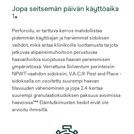
Jopa seitsemän päivän käyttöaika
1
*
Perforoitu, ei-tarttuva kerros mahdollistaa
pidemmän käyttöajan ja harvemmat sidoksen
vaihdot, mikä antaa kliinikoille luottamusta tarjota
jatkuvaa alipaineimuhoitoon perustuvaa
haavanhoitoa suojatussa haavan paranemisen
ympäristössä. Verrattuna Solventum perinteisiin
NPWT-vaahdon sidoksiin, V.A.C.® Peel and Place -
sidoksella on osoitettu suurempi haavan
tilavuuden väheneminen ja jopa 2.4-kertaa
suurempi granulaatiokudoksen paksuus avoimissa
haavoissa¹** Eläintutkimusten tiedot eivät ole
arvioitu ihmisillä.