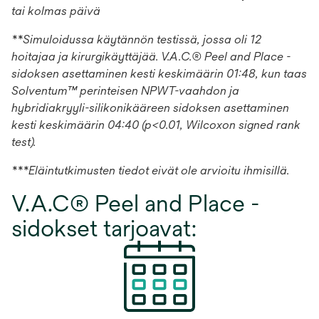
tai kolmas päivä
**Simuloidussa käytännön testissä, jossa oli 12
hoitajaa ja kirurgikäyttäjää. V.A.C.® Peel and Place -
sidoksen asettaminen kesti keskimäärin 01:48, kun taas
Solventum™ perinteisen NPWT-vaahdon ja
hybridiakryyli-silikonikääreen sidoksen asettaminen
kesti keskimäärin 04:40 (p<0.01, Wilcoxon signed rank
test).
***Eläintutkimusten tiedot eivät ole arvioitu ihmisillä.
V.A.C® Peel and Place -
sidokset tarjoavat: