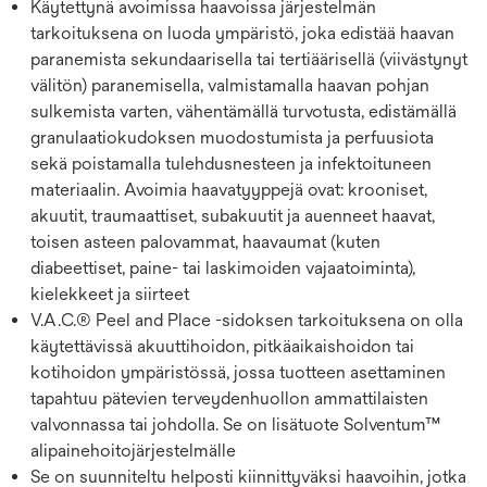
Käytettynä avoimissa haavoissa järjestelmän
tarkoituksena on luoda ympäristö, joka edistää haavan
paranemista sekundaarisella tai tertiäärisellä (viivästynyt
välitön) paranemisella, valmistamalla haavan pohjan
sulkemista varten, vähentämällä turvotusta, edistämällä
granulaatiokudoksen muodostumista ja perfuusiota
sekä poistamalla tulehdusnesteen ja infektoituneen
materiaalin. Avoimia haavatyyppejä ovat: krooniset,
akuutit, traumaattiset, subakuutit ja auenneet haavat,
toisen asteen palovammat, haavaumat (kuten
diabeettiset, paine- tai laskimoiden vajaatoiminta),
kielekkeet ja siirteet
V.A.C.® Peel and Place -sidoksen tarkoituksena on olla
käytettävissä akuuttihoidon, pitkäaikaishoidon tai
kotihoidon ympäristössä, jossa tuotteen asettaminen
tapahtuu pätevien terveydenhuollon ammattilaisten
valvonnassa tai johdolla. Se on lisätuote Solventum™
alipainehoitojärjestelmälle
Se on suunniteltu helposti kiinnittyväksi haavoihin, jotka