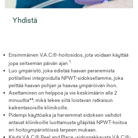
Yhdistä
Ensimmäinen V.A.C.®-hoitosidos, jota voidaan käyttää
1
jopa seitsemän päivän ajan
Luo ympäristö, joka edistää haavan paranemista
potilaillesi integroidulla NPWT-sidoksellamme, joka
peittää haavan pohjan ja haavaa ympäröivän ihon.
Asettaminen on helppoa ja vie keskimäärin alle 2
minuuttia**, mikä tekee siitä loistavan ratkaisun
kaikentasoisille kliinikoille.
Pidempi käyttöaika ja harvemmat sidoksen vaihdot
antavat kliinikoille luottamusta ylläpitää NPWT-hoitoa
eri hoitoympäristöissä tarpeen mukaan.
Käytä V.A.C.® Peel and Place -sidospakkausta V.A.C.®-