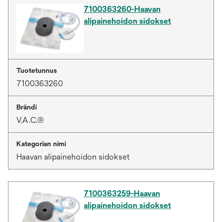
7100363260-Haavan
alipainehoidon sidokset
Tuotetunnus
7100363260
Brändi
V.A.C.®
Kategorian nimi
Haavan alipainehoidon sidokset
7100363259-Haavan
alipainehoidon sidokset