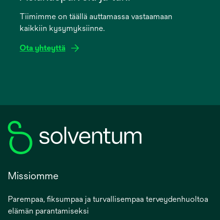
a
Tiimimme on täällä auttamassa vastaamaan
new
kaikkiin kysymyksiinne.
tab
Ota yhteyttä
Missiomme
Parempaa, fiksumpaa ja turvallisempaa terveydenhuoltoa
elämän parantamiseksi