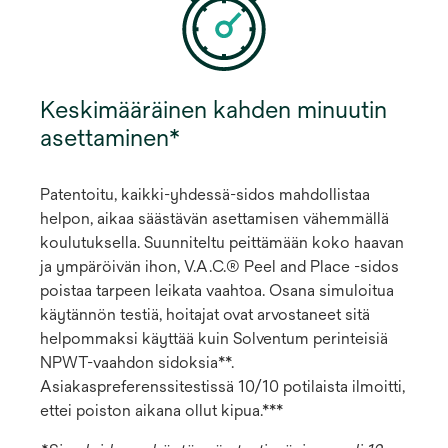
Keskimääräinen kahden minuutin
asettaminen*
Patentoitu, kaikki-yhdessä-sidos mahdollistaa
helpon, aikaa säästävän asettamisen vähemmällä
koulutuksella. Suunniteltu peittämään koko haavan
ja ympäröivän ihon, V.A.C.® Peel and Place -sidos
poistaa tarpeen leikata vaahtoa. Osana simuloitua
käytännön testiä, hoitajat ovat arvostaneet sitä
helpommaksi käyttää kuin Solventum perinteisiä
NPWT-vaahdon sidoksia**.
Asiakaspreferenssitestissä 10/10 potilaista ilmoitti,
ettei poiston aikana ollut kipua.***