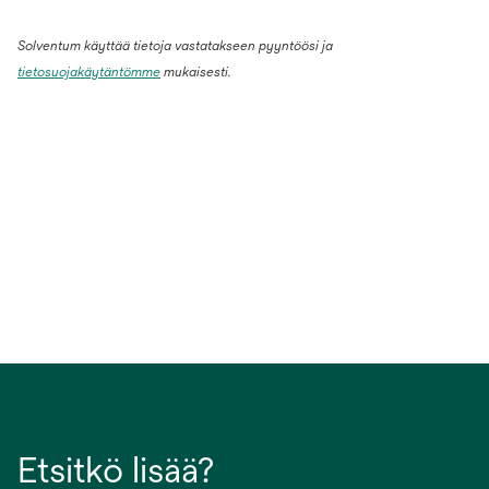
Solventum käyttää tietoja vastatakseen pyyntöösi ja
tietosuojakäytäntömme
mukaisesti.
Etsitkö lisää?