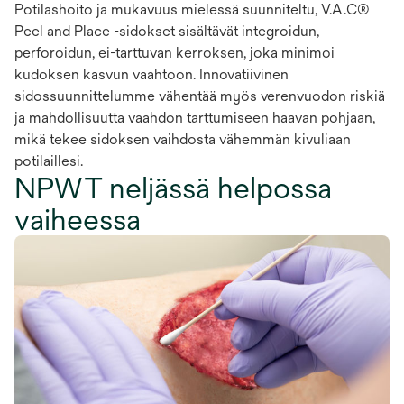
Potilashoito ja mukavuus mielessä suunniteltu, V.A.C®
Peel and Place -sidokset sisältävät integroidun,
perforoidun, ei-tarttuvan kerroksen, joka minimoi
kudoksen kasvun vaahtoon. Innovatiivinen
sidossuunnittelumme vähentää myös verenvuodon riskiä
ja mahdollisuutta vaahdon tarttumiseen haavan pohjaan,
mikä tekee sidoksen vaihdosta vähemmän kivuliaan
potilaillesi.
NPWT neljässä helpossa
vaiheessa