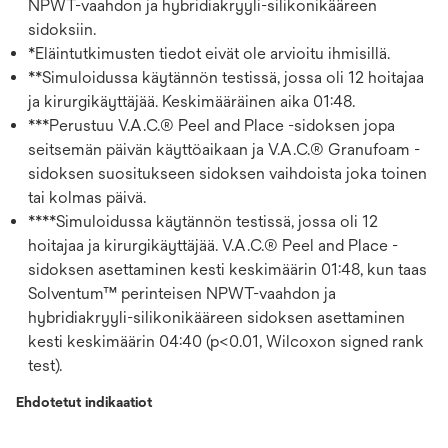
NPWT-vaahdon ja hybridiakryyli-silikonikääreen
sidoksiin.
*Eläintutkimusten tiedot eivät ole arvioitu ihmisillä.
**Simuloidussa käytännön testissä, jossa oli 12 hoitajaa
ja kirurgikäyttäjää. Keskimääräinen aika 01:48.
***Perustuu V.A.C.® Peel and Place -sidoksen jopa
seitsemän päivän käyttöaikaan ja V.A.C.® Granufoam -
sidoksen suositukseen sidoksen vaihdoista joka toinen
tai kolmas päivä.
****Simuloidussa käytännön testissä, jossa oli 12
hoitajaa ja kirurgikäyttäjää. V.A.C.® Peel and Place -
sidoksen asettaminen kesti keskimäärin 01:48, kun taas
Solventum™ perinteisen NPWT-vaahdon ja
hybridiakryyli-silikonikääreen sidoksen asettaminen
kesti keskimäärin 04:40 (p<0.01, Wilcoxon signed rank
test).
Ehdotetut indikaatiot