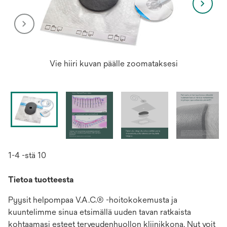
Vie hiiri kuvan päälle zoomataksesi
1-4 -stä 10
Tietoa tuotteesta
Pyysit helpompaa V.A.C.® -hoitokokemusta ja
kuuntelimme sinua etsimällä uuden tavan ratkaista
kohtaamasi esteet terveydenhuollon kliinikkona. Nyt voit