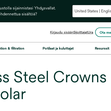
stolla sijainnistasi Yhdysvallat.
ohdennettua sisältöä?
opens
Kirjaudu sisään
Sijoittajat
Ura
Ota me
in
a
new
ation & filtration
Potilaat ja kuluttajat
Resurssit
tab
s Steel Crowns 
olar