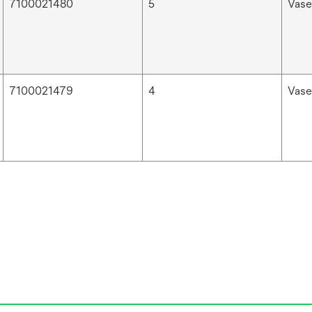
7100021480
5
Vas
7100021479
4
Vas