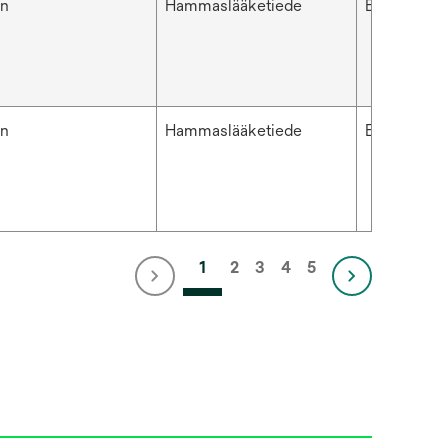
en
Hammaslääketiede
ESPE™
en
Hammaslääketiede
ESPE™
1
2
3
4
5