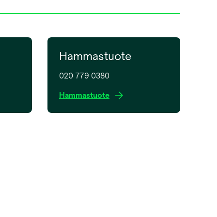
Hammastuote
020 779 0380
o
Hammastuote
p
e
n
s
i
n
a
n
e
w