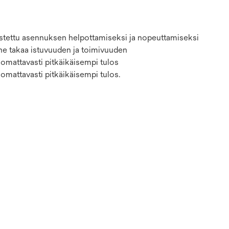
utistettu asennuksen helpottamiseksi ja nopeuttamiseksi
nne takaa istuvuuden ja toimivuuden
uomattavasti pitkäikäisempi tulos
omattavasti pitkäikäisempi tulos.