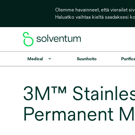
Olemme havainneet, että vierailet sivu
Haluatko vaihtaa kieltä saadaksesi k
Medical
Suunhoito
Purific
3M™ Stainles
Permanent M