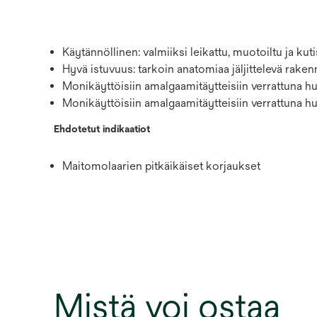
Käytännöllinen: valmiiksi leikattu, muotoiltu ja k
Hyvä istuvuus: tarkoin anatomiaa jäljittelevä rake
Monikäyttöisiin amalgaamitäytteisiin verrattuna h
Monikäyttöisiin amalgaamitäytteisiin verrattuna hu
Ehdotetut indikaatiot
Maitomolaarien pitkäikäiset korjaukset
Mistä voi ostaa