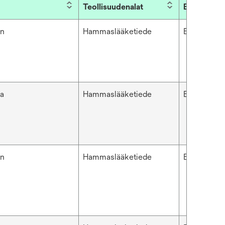
Teollisuudenalat
Brändi
en
Hammaslääketiede
ESPE™
a
Hammaslääketiede
ESPE™
en
Hammaslääketiede
ESPE™