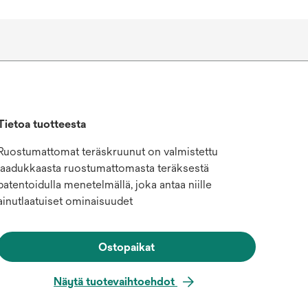
Tietoa tuotteesta
Ruostumattomat teräskruunut on valmistettu
laadukkaasta ruostumattomasta teräksestä
patentoidulla menetelmällä, joka antaa niille
ainutlaatuiset ominaisuudet
Ostopaikat
Näytä tuotevaihtoehdot