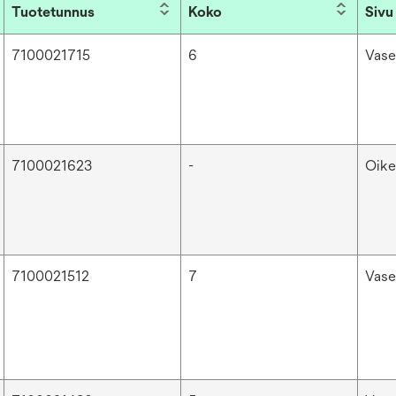
Tuotetunnus
Koko
Sivu
7100021715
6
Vas
7100021623
-
Oike
7100021512
7
Vas