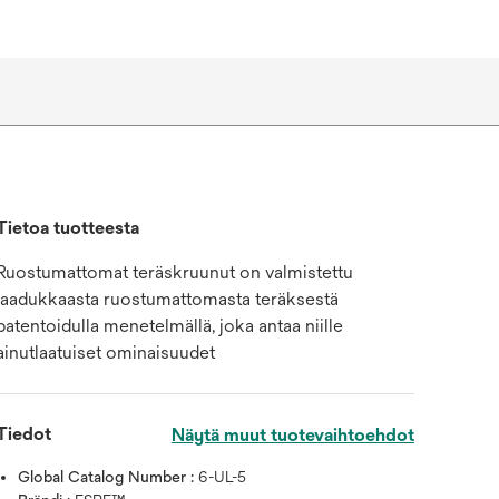
Tietoa tuotteesta
Ruostumattomat teräskruunut on valmistettu
laadukkaasta ruostumattomasta teräksestä
patentoidulla menetelmällä, joka antaa niille
ainutlaatuiset ominaisuudet
Tiedot
Näytä muut tuotevaihtoehdot
Global Catalog Number :
6-UL-5