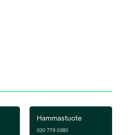
Hammastuote
020 779 0380