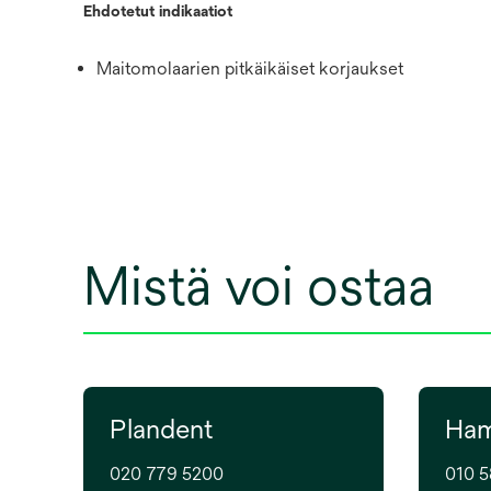
Ehdotetut indikaatiot
Maitomolaarien pitkäikäiset korjaukset
Mistä voi ostaa
Plandent
Ham
020 779 5200
010 5