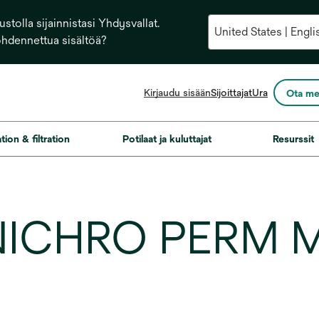
stolla sijainnistasi Yhdysvallat.
ohdennettua sisältöä?
opens
Kirjaudu sisään
Sijoittajat
Ura
Ota me
in
a
new
ation & filtration
Potilaat ja kuluttajat
Resurssit
tab
 NICHRO PERM 
K