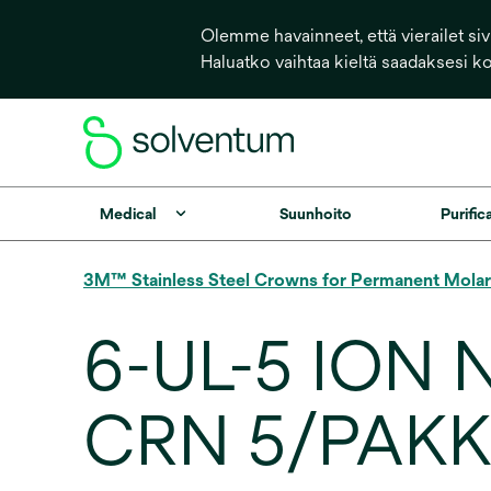
Olemme havainneet, että vierailet sivu
Haluatko vaihtaa kieltä saadaksesi k
Medical
Suunhoito
Purific
3M™ Stainless Steel Crowns for Permanent Molar
6-UL-5 ION
CRN 5/PAK