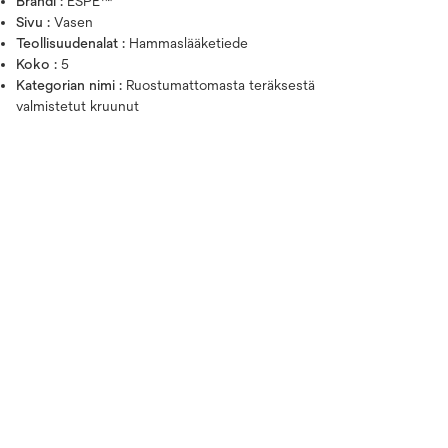
Brändi :
ESPE™
Sivu :
Vasen
Teollisuudenalat :
Hammaslääketiede
Koko :
5
Kategorian nimi :
Ruostumattomasta teräksestä
valmistetut kruunut
Vie hiiri kuvan päälle zoomata