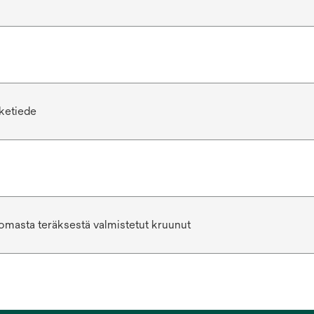
ketiede
masta teräksestä valmistetut kruunut