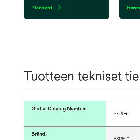
o
Plandent
Hamm
p
e
n
s
i
n
a
n
Tuotteen tekniset ti
e
w
t
a
b
Global Catalog Number
6-UL-5
Brändi
ESPE™