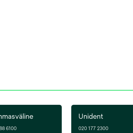
masväline
Unident
88 6100
020 177 2300