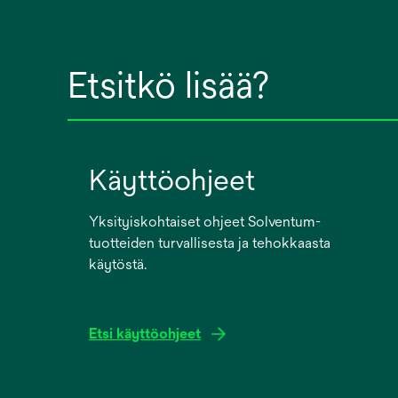
Etsitkö lisää?
Käyttöohjeet
Yksityiskohtaiset ohjeet Solventum-
tuotteiden turvallisesta ja tehokkaasta
käytöstä.
Etsi käyttöohjeet
opens
in