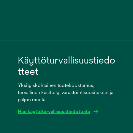
Käyttöturvallisuustiedo
tteet
Yksityiskohtainen tuotekoostumus,
turvallinen käsittely, varastointisuositukset ja
paljon muuta.
Hae käyttöturvallisuustiedotteita
opens
in