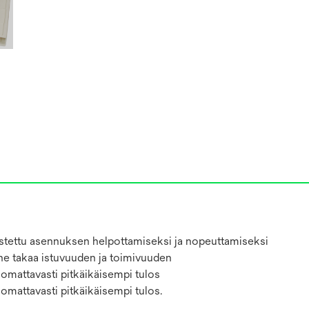
utistettu asennuksen helpottamiseksi ja nopeuttamiseksi
nne takaa istuvuuden ja toimivuuden
uomattavasti pitkäikäisempi tulos
omattavasti pitkäikäisempi tulos.