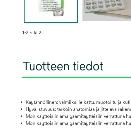
1-2 -stä 2
Tuotteen tiedot
Käytännöllinen: valmiiksi leikattu, muotoiltu ja k
Hyvä istuvuus: tarkoin anatomiaa jäljittelevä rake
Monikäyttöisiin amalgaamitäytteisiin verrattuna h
Monikäyttöisiin amalgaamitäytteisiin verrattuna hu