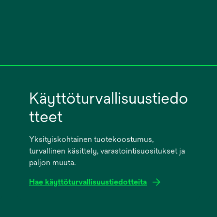
Käyttöturvallisuustiedo
tteet
Yksityiskohtainen tuotekoostumus,
turvallinen käsittely, varastointisuositukset ja
paljon muuta.
Hae käyttöturvallisuustiedotteita
opens
in