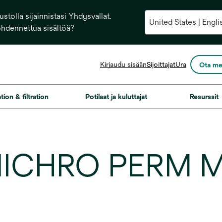
stolla sijainnistasi Yhdysvallat.
ohdennettua sisältöä?
opens
Kirjaudu sisään
Sijoittajat
Ura
Ota me
in
a
new
ation & filtration
Potilaat ja kuluttajat
Resurssit
tab
 NICHRO PERM 
K