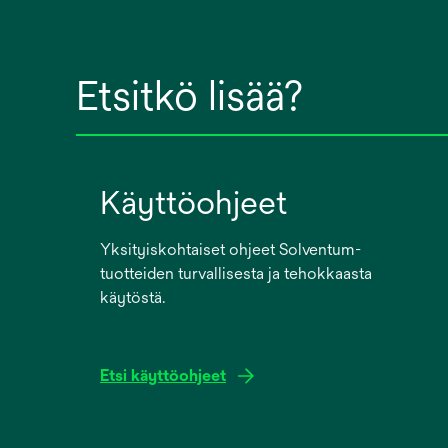
Etsitkö lisää?
Käyttöohjeet
Yksityiskohtaiset ohjeet Solventum-
tuotteiden turvallisesta ja tehokkaasta
käytöstä.
Etsi käyttöohjeet
opens
in