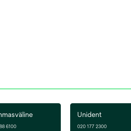
masväline
Unident
88 6100
020 177 2300