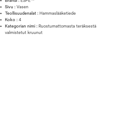
Brändi :
ESPE™
Sivu :
Vasen
Teollisuudenalat :
Hammaslääketiede
Koko :
4
Kategorian nimi :
Ruostumattomasta teräksestä
valmistetut kruunut
Vie hiiri kuvan päälle zoomata