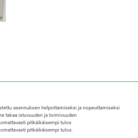
utistettu asennuksen helpottamiseksi ja nopeuttamiseksi
nne takaa istuvuuden ja toimivuuden
uomattavasti pitkäikäisempi tulos
omattavasti pitkäikäisempi tulos.