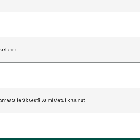
ketiede
masta teräksestä valmistetut kruunut