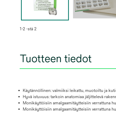
1-2 -stä 2
Tuotteen tiedot
Käytännöllinen: valmiiksi leikattu, muotoiltu ja k
Hyvä istuvuus: tarkoin anatomiaa jäljittelevä rake
Monikäyttöisiin amalgaamitäytteisiin verrattuna h
Monikäyttöisiin amalgaamitäytteisiin verrattuna hu