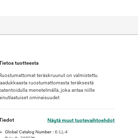
Tietoa tuotteesta
Ruostumattomat teräskruunut on valmistettu
laadukkaasta ruostumattomasta teräksestä
patentoidulla menetelmällä, joka antaa niille
ainutlaatuiset ominaisuudet
Tiedot
Näytä muut tuotevaihtoehdot
Global Catalog Number :
6-LL-4