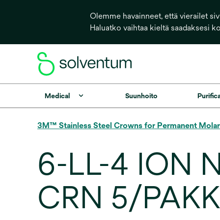
Olemme havainneet, että vierailet sivu
Haluatko vaihtaa kieltä saadaksesi k
Medical
Suunhoito
Purific
3M™ Stainless Steel Crowns for Permanent Molar
6-LL-4 ION
CRN 5/PAK