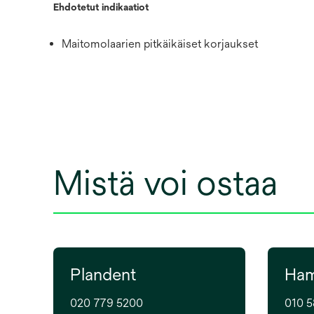
Ehdotetut indikaatiot
Maitomolaarien pitkäikäiset korjaukset
Mistä voi ostaa
Plandent
Ham
020 779 5200
010 5