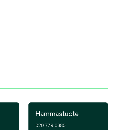
Hammastuote
020 779 0380