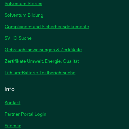
Solventum Stories
Solventum Bildung
Compliance- und Sicherheitsdokumente
SVHC-Suche
wird
Gebrauchsanweisungen & Zertifikate
in
Zertifikate Umwelt, Energie, Qualität
einer
neuen
wird
Lithium-Batterie Testberichtsuche
Registerkarte
in
geöffnet
einer
Info
neuen
Registerkarte
Kontakt
geöffnet
Partner Portal Login
Sitemap