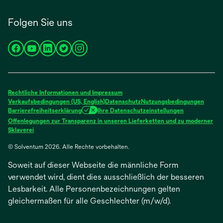
Folgen Sie uns
wird
wird
wird
wird
wird
in
in
in
in
in
einer
einer
einer
einer
einer
neuen
neuen
neuen
neuen
neuen
Rechtliche Informationen und Impressum
Registerkarte
Registerkarte
Registerkarte
Registerkarte
Registerkarte
Verkaufsbedingungen (US, English)
Datenschutz
Nutzungsbedingungen
Barrierefreiheitserklärung
Ihre Datenschutzeinstellungen
geöffnet
geöffnet
geöffnet
geöffnet
geöffnet
Offenlegungen zur Transparenz in unseren Lieferketten und zu moderner
wird
Sklaverei
in
© Solventum 2026. Alle Rechte vorbehalten.
einer
neuen
Soweit auf dieser Webseite die männliche Form
Registerkarte
geöffnet
verwendet wird, dient dies ausschließlich der besseren
Lesbarkeit. Alle Personenbezeichnungen gelten
gleichermaßen für alle Geschlechter (m/w/d).