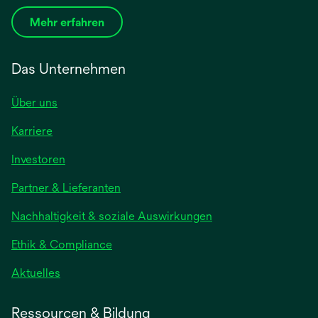
Mehr erfahren
Das Unternehmen
Über uns
Karriere
wird
Investoren
in
Partner & Lieferanten
einer
neuen
Nachhaltigkeit & soziale Auswirkungen
Registerkarte
geöffnet
Ethik & Compliance
wird
Aktuelles
in
einer
Ressourcen & Bildung