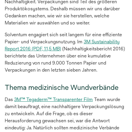
Nachhaltigkeit. Verpackungen sind Teil des größeren
Produktökosystems. Deshalb müssen wir uns darüber
Gedanken machen, wie wir sie herstellen, welche
Materialien wir auswählen und so weiter.
Solventum engagiert sich seit langem für eine effiziente
Papier- und Verpackungsnutzung. Im
3M Sustainability
wird
Report 2016 (PDF, 11,5 MB)
(Nachhaltigkeitsbericht 2016)
in
berichtete das Unternehmen über eine kumulative
einer
Reduzierung von rund 9.000 Tonnen Papier und
neuen
Verpackungen in den letzten sieben Jahren.
Registerkarte
geöffnet
Thema medizinische Wundverbände
Das
3M™ Tegaderm™ Transparenter Film
Team wurde
damit beauftragt, eine nachhaltigere Verpackungslösung
zu entwickeln. Auf die Frage, ob es dieser
Herausforderung gewachsen sei, war die Antwort
eindeutig: Ja. Natürlich sollten medizinische Verbände