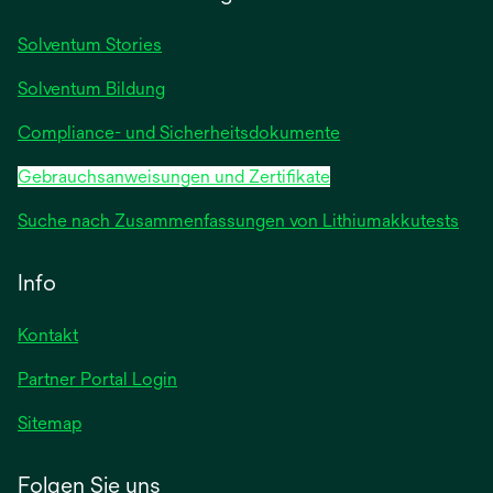
neuen
Registerkarte
Solventum Stories
geöffnet
Solventum Bildung
Compliance- und Sicherheitsdokumente
Gebrauchsanweisungen und Zertifikate
Suche nach Zusammenfassungen von Lithiumakkutests
Info
Kontakt
Partner Portal Login
Sitemap
Folgen Sie uns