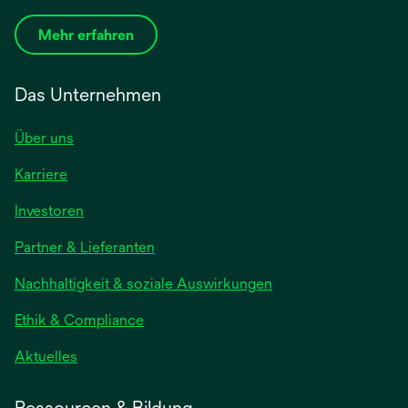
Mehr erfahren
Das Unternehmen
Über uns
Karriere
wird
Investoren
in
Partner & Lieferanten
einer
neuen
Nachhaltigkeit & soziale Auswirkungen
Registerkarte
geöffnet
Ethik & Compliance
wird
Aktuelles
in
einer
Ressourcen & Bildung