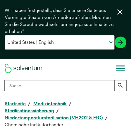
Wir haben festgestellt, dass Sie unsere Seite aus
Vereinigte Staaten von Amerika aufrufen. Möchten
Sie die Sprache wechseln, um angepasste Inhalte zu
erhalten?
Startseite
Medizintechnik
Sterilisationssicherung
Niedertemperatursterilisation (VH2O2 & EtO)
Chemische Indikatorbänder