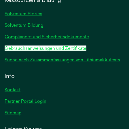
neuen
Registerkarte
Solventum Stories
geöffnet
Solventum Bildung
Compliance- und Sicherheitsdokumente
Gebrauchsanweisungen und Zertifikate
Suche nach Zusammenfassungen von Lithiumakkutests
Info
Kontakt
Partner Portal Login
Sitemap
Folgen Sie uns