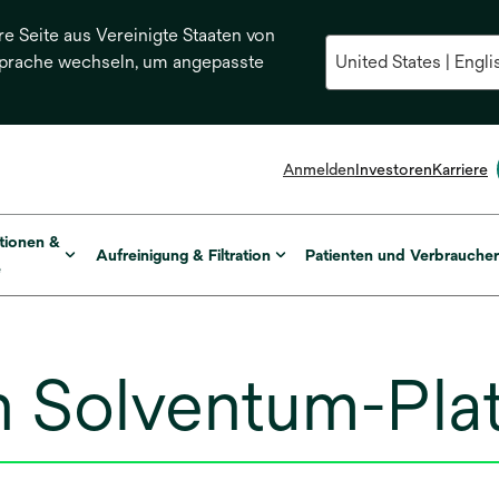
re Seite aus Vereinigte Staaten von
Sprache wechseln, um angepasste
Anmelden
Investoren
Karriere
tionen &
Aufreinigung & Filtration
Patienten und Verbrauche
e
 Solventum-Pla