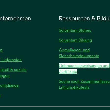
nternehmen
Ressourcen & Bild
Solventum Stories
Solventum Bildung
wird
en
Compliance- und
in
Sicherheitsdokumente
 Lieferanten
einer
Gebrauchsanweisungen und
neuen
gkeit & soziale
Zertifikate
Registerkarte
ungen
geöffnet
Suche nach Zusammenfassu
Compliance
Lithiumakkutests
wird
s
in
einer