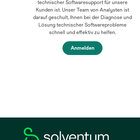
technischer Softwaresupport für unsere
Kunden ist. Unser Team von Analysten ist
darauf geschult, Ihnen bei der Diagnose und
Lösung technischer Softwareprobleme
schnell und effektiv zu helfen.
Anmelden
w
i
r
d
i
n
e
i
n
e
r
n