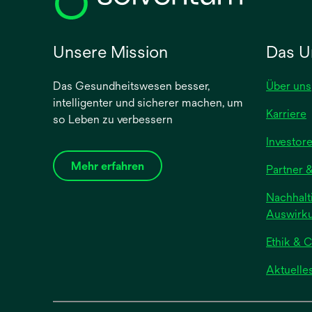
e
u
e
Unsere Mission
Das U
n
R
Das Gesundheitswesen besser,
Über uns
e
intelligenter und sicherer machen, um
g
Karriere
so Leben zu verbessern
i
s
Investor
t
Mehr erfahren
Partner &
e
r
Nachhalti
k
Auswirk
a
r
Ethik & 
t
Aktuelle
e
g
e