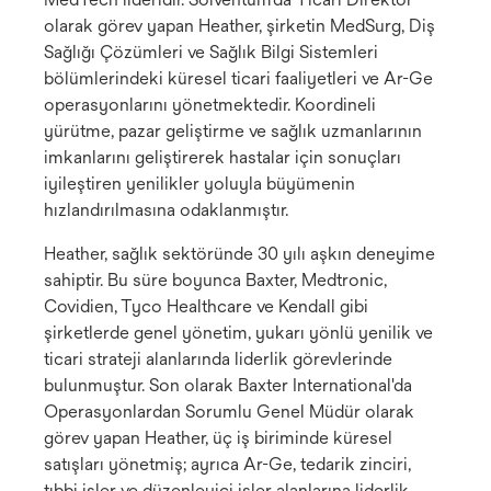
olarak görev yapan Heather, şirketin MedSurg, Diş
Sağlığı Çözümleri ve Sağlık Bilgi Sistemleri
bölümlerindeki küresel ticari faaliyetleri ve Ar-Ge
operasyonlarını yönetmektedir. Koordineli
yürütme, pazar geliştirme ve sağlık uzmanlarının
imkanlarını geliştirerek hastalar için sonuçları
iyileştiren yenilikler yoluyla büyümenin
hızlandırılmasına odaklanmıştır.
Heather, sağlık sektöründe 30 yılı aşkın deneyime
sahiptir. Bu süre boyunca Baxter, Medtronic,
Covidien, Tyco Healthcare ve Kendall gibi
şirketlerde genel yönetim, yukarı yönlü yenilik ve
ticari strateji alanlarında liderlik görevlerinde
bulunmuştur. Son olarak Baxter International'da
Operasyonlardan Sorumlu Genel Müdür olarak
görev yapan Heather, üç iş biriminde küresel
satışları yönetmiş; ayrıca Ar-Ge, tedarik zinciri,
tıbbi işler ve düzenleyici işler alanlarına liderlik