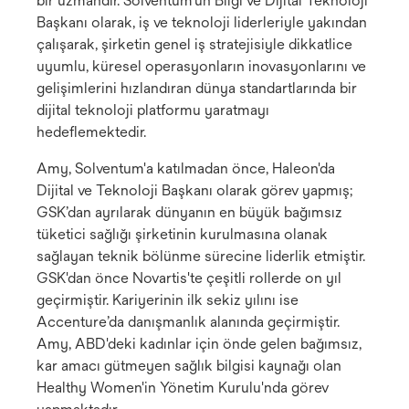
bir uzmandır. Solventum'un Bilgi ve Dijital Teknoloji
Başkanı olarak, iş ve teknoloji liderleriyle yakından
çalışarak, şirketin genel iş stratejisiyle dikkatlice
uyumlu, küresel operasyonların inovasyonlarını ve
gelişimlerini hızlandıran dünya standartlarında bir
dijital teknoloji platformu yaratmayı
hedeflemektedir.
Amy, Solventum'a katılmadan önce, Haleon'da
Dijital ve Teknoloji Başkanı olarak görev yapmış;
GSK’dan ayrılarak dünyanın en büyük bağımsız
tüketici sağlığı şirketinin kurulmasına olanak
sağlayan teknik bölünme sürecine liderlik etmiştir.
GSK'dan önce Novartis'te çeşitli rollerde on yıl
geçirmiştir. Kariyerinin ilk sekiz yılını ise
Accenture’da danışmanlık alanında geçirmiştir.
Amy, ABD'deki kadınlar için önde gelen bağımsız,
kar amacı gütmeyen sağlık bilgisi kaynağı olan
Healthy Women'in Yönetim Kurulu'nda görev