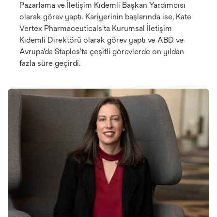
Pazarlama ve İletişim Kıdemli Başkan Yardımcısı
olarak görev yaptı. Kariyerinin başlarında ise, Kate
Vertex Pharmaceuticals'ta Kurumsal İletişim
Kıdemli Direktörü olarak görev yaptı ve ABD ve
Avrupa'da Staples'ta çeşitli görevlerde on yıldan
fazla süre geçirdi.