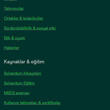
Yatırımcılar
Ortaklar & tedarikçiler
Sürdürülebilirlik & sosyal etki
Etik & uyum
Haberler
Kaynaklar & eğitim
Solventum hikayeleri
Solventum Eğitim
opens
MSDS araması
in
opens
Kullanım talimatları & sertifikalar
a
in