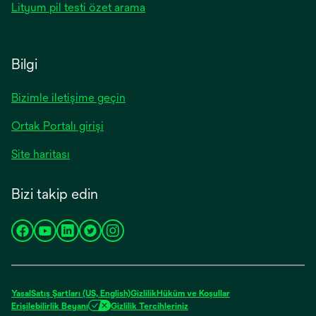
new
opens
Lityum pil testi özet arama
a
tab
in
new
a
tab
new
Bilgi
tab
Bizimle iletişime geçin
Ortak Portalı girişi
Site haritası
Bizi takip edin
opens
opens
opens
opens
opens
in
in
in
in
in
a
a
a
a
a
new
new
new
new
new
Yasal
Satış Şartları (US, English)
Gizlilik
Hüküm ve Koşullar
tab
tab
tab
tab
tab
Erişilebilirlik Beyanı
Gizlilik Tercihleriniz