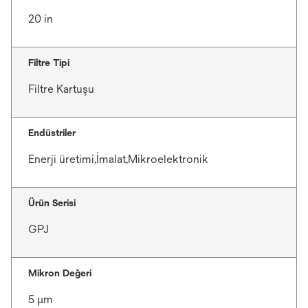
20 in
Filtre Tipi
Filtre Kartuşu
Endüstriler
Enerji üretimi,İmalat,Mikroelektronik
Ürün Serisi
GPJ
Mikron Değeri
5 μm