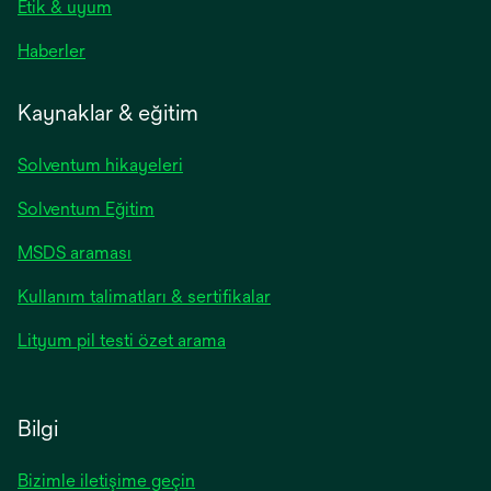
Etik & uyum
Haberler
Kaynaklar & eğitim
Solventum hikayeleri
Solventum Eğitim
opens
MSDS araması
in
opens
Kullanım talimatları & sertifikalar
a
in
new
opens
Lityum pil testi özet arama
a
tab
in
new
a
tab
new
Bilgi
tab
Bizimle iletişime geçin