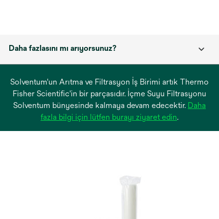
Daha fazlasını mı arıyorsunuz?
Solventum'un Arıtma ve Filtrasyon İş Birimi artık Thermo
Fisher Scientific'in bir parçasıdır. İçme Suyu Filtrasyonu
Solventum bünyesinde kalmaya devam edecektir.
Daha
opens
fazla bilgi için lütfen burayı ziyaret edin
.
in
a
new
tab