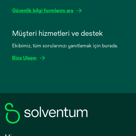
Güvenlik bilgi formlarını ara
opens
in
Müşteri hizmetleri ve destek
a
Ekibimiz, tüm sorularınızı yanıtlamak için burada.
new
tab
Bize Ulaşın