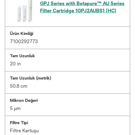
GPJ Series with Betapure™ AU Series
Filter Cartridge 1GPJ2AUBS1 (HC)
Ürün Kimliği
7100292773
Tam Uzunluk
20 in
Tam Uzunluk (metrik)
50.8 cm
Mikron Değeri
5 μm
Filtre Tipi
Filtre Kartuşu