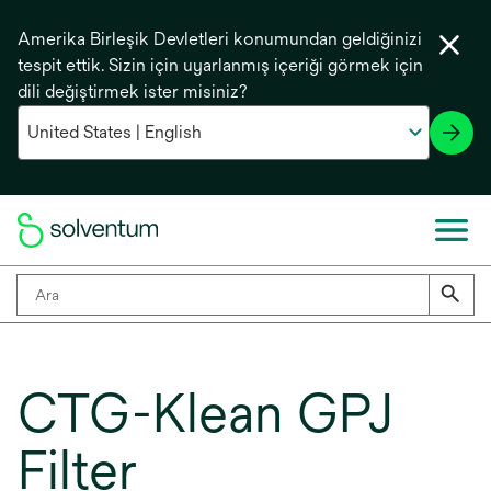
Amerika Birleşik Devletleri konumundan geldiğinizi
tespit ettik. Sizin için uyarlanmış içeriği görmek için
dili değiştirmek ister misiniz?
CTG-Klean GPJ
Filter