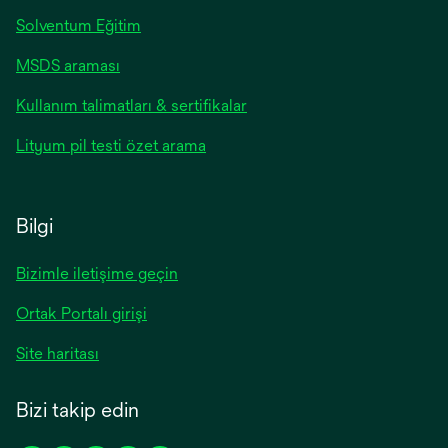
Solventum Eğitim
opens
MSDS araması
in
opens
Kullanım talimatları & sertifikalar
a
in
new
opens
Lityum pil testi özet arama
a
tab
in
new
a
tab
new
Bilgi
tab
Bizimle iletişime geçin
Ortak Portalı girişi
Site haritası
Bizi takip edin