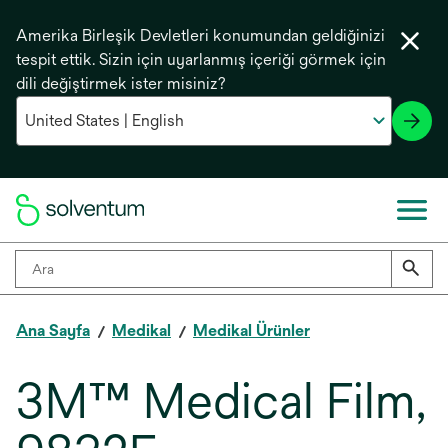
Amerika Birleşik Devletleri konumundan geldiğinizi
tespit ettik. Sizin için uyarlanmış içeriği görmek için
dili değiştirmek ister misiniz?
Ana Sayfa
Medikal
Medikal Ürünler
3M™ Medical Film,