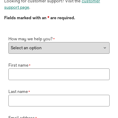
Looking for customer support? Visit the
customer
support page
.
Fields marked with an
*
are required.
How may we help you?
*
First name
*
Last name
*
Email address