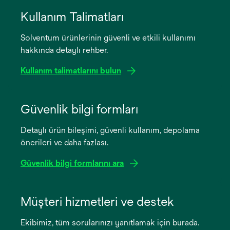
Kullanım Talimatları
Solventum ürünlerinin güvenli ve etkili kullanımı
hakkında detaylı rehber.
Kullanım talimatlarını bulun
opens
in
Güvenlik bilgi formları
a
Detaylı ürün bileşimi, güvenli kullanım, depolama
new
önerileri ve daha fazlası.
tab
Güvenlik bilgi formlarını ara
opens
in
Müşteri hizmetleri ve destek
a
Ekibimiz, tüm sorularınızı yanıtlamak için burada.
new