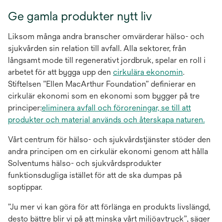
Ge gamla produkter nytt liv
Liksom många andra branscher omvärderar hälso- och
sjukvården sin relation till avfall. Alla sektorer, från
långsamt mode till regenerativt jordbruk, spelar en roll i
arbetet för att bygga upp den
cirkulära ekonomin
.
Stiftelsen ”Ellen MacArthur Foundation” definierar en
cirkulär ekonomi som en ekonomi som bygger på tre
principer:
eliminera avfall och föroreningar, se till att
produkter och material används och återskapa naturen.
Vårt centrum för hälso- och sjukvårdstjänster stöder den
andra principen om en cirkulär ekonomi genom att hålla
Solventums hälso- och sjukvårdsprodukter
funktionsdugliga istället för att de ska dumpas på
soptippar.
”Ju mer vi kan göra för att förlänga en produkts livslängd,
desto bättre blir vi på att minska vårt miljöavtryck”, säger