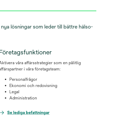
nya lösningar som leder till bättre hälso-
Företagsfunktioner
Aktivera våra affärsstrategier som en pålitlig
affärspartner i våra företagsteam:
Personalfrågor
Ekonomi och redovisning
Legal
Administration
opens
Se lediga befattningar