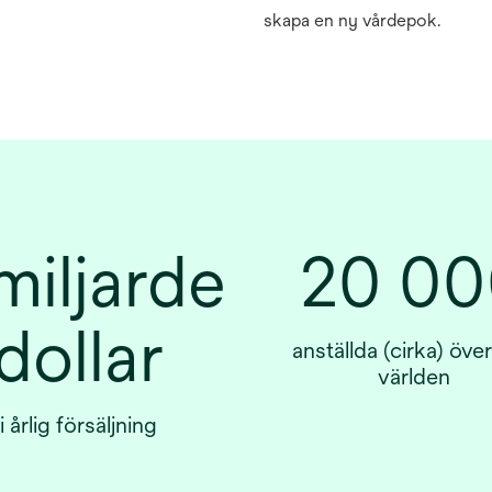
skapa en ny vårdepok.
miljarder
20 00
dollar
anställda (cirka) över
världen
i årlig försäljning