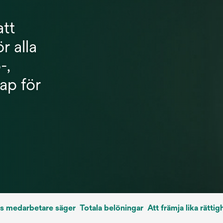
att
r alla
-,
ap för
s medarbetare säger
Totala belöningar
Att främja lika rättig