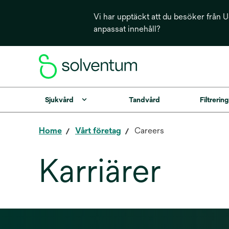
Vi har upptäckt att du besöker från US
anpassat innehåll?
Sjukvård
Tandvård
Filtrerin
Home
Vårt företag
Careers
Karriärer