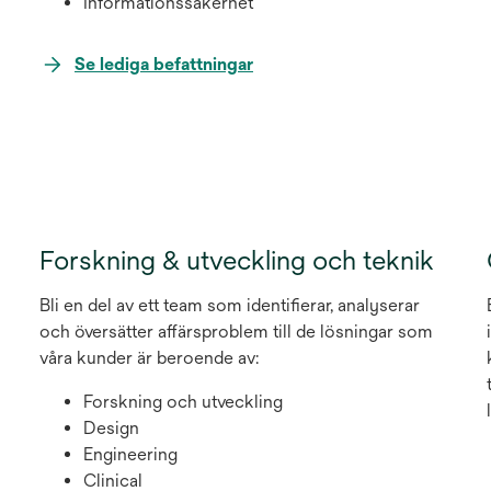
Informationssäkerhet
opens
Se lediga befattningar
in
a
new
tab
Forskning & utveckling och teknik
Bli en del av ett team som identifierar, analyserar
och översätter affärsproblem till de lösningar som
våra kunder är beroende av:
Forskning och utveckling
Design
Engineering
Clinical