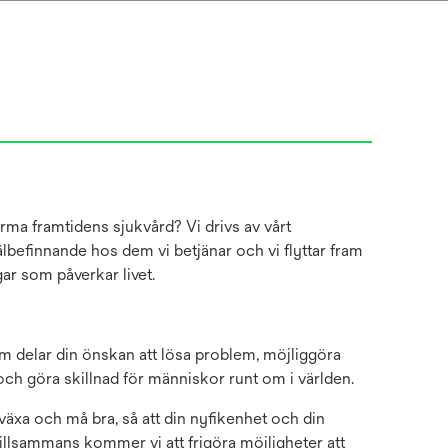
 forma framtidens sjukvård? Vi drivs av vårt
befinnande hos dem vi betjänar och vi flyttar fram
gar som påverkar livet.
m delar din önskan att lösa problem, möjliggöra
och göra skillnad för människor runt om i världen.
 växa och må bra, så att din nyfikenhet och din
Tillsammans kommer vi att frigöra möjligheter att