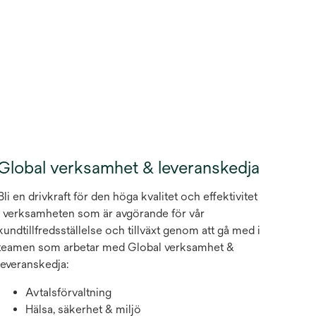
in
a
new
tab
Global verksamhet & leveranskedja
Bli en drivkraft för den höga kvalitet och effektivitet
i verksamheten som är avgörande för vår
kundtillfredsställelse och tillväxt genom att gå med i
teamen som arbetar med Global verksamhet &
leveranskedja:
Avtalsförvaltning
Hälsa, säkerhet & miljö