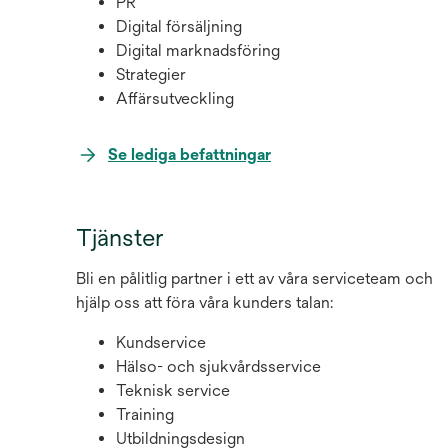
PR
Digital försäljning
Digital marknadsföring
Strategier
Affärsutveckling
opens
Se lediga befattningar
in
a
new
Tjänster
tab
Bli en pålitlig partner i ett av våra serviceteam och
hjälp oss att föra våra kunders talan:
Kundservice
Hälso- och sjukvårdsservice
Teknisk service
Training
Utbildningsdesign