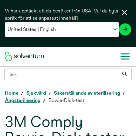
Vi har upptäckt att du besöker från USA. Vill du byta
språk för att se anpassat innehåll?
Home
Sjukvård
Säkerställande av sterilisering
Ångsterilisering
Bowie-Dick-test
3M Comply