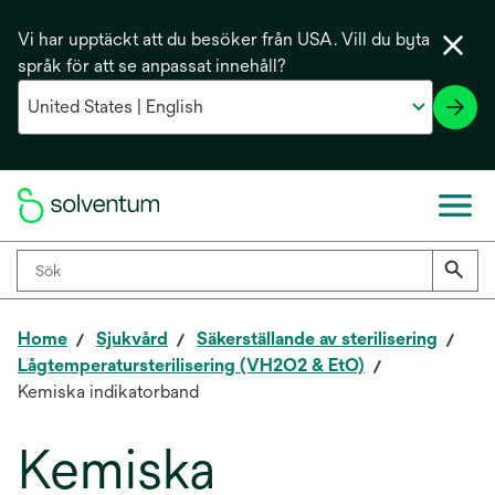
Vi har upptäckt att du besöker från USA. Vill du byta
språk för att se anpassat innehåll?
Home
Sjukvård
Säkerställande av sterilisering
Lågtemperatursterilisering (VH2O2 & EtO)
Kemiska indikatorband
Kemiska