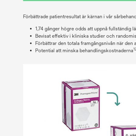
Förbättrade patientresultat är kärnan i vår sårbeha
1,74 gånger högre odds att uppnå fullständig l
Bevisat effektiv i kliniska studier och random
Förbättrar den totala framgångsnivån när den a
1
Potential att minska behandlingskostnaderna