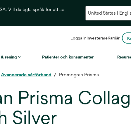
A. Vill du byta språk för att se
opens
Logga in
Investerare
Karriär
K
in
a
new
g & rening
Patienter och konsumenter
Resurs
tab
Avancerade sårförband
Promogran Prisma
 Prisma Collag
 Silver