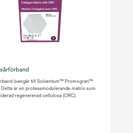
sårförband
rband övergår till Solventum™ Promogran™
 Detta är en proteasmodulerande matris som
iderad regenererad cellulosa (ORC).