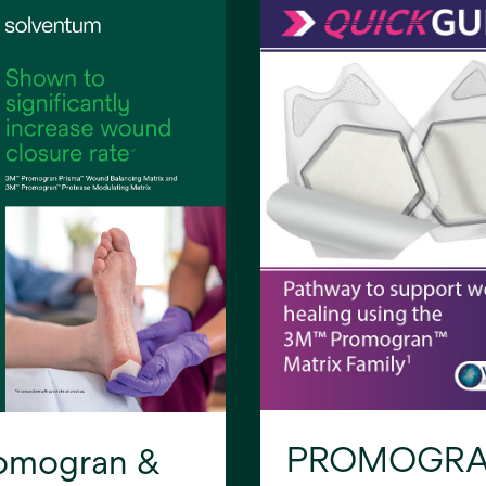
PROMOGR
omogran &