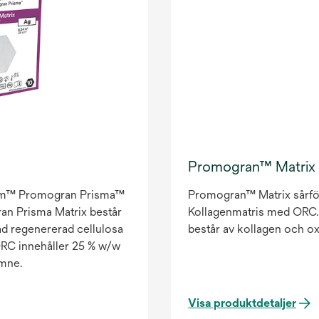
Promogran™ Matrix 
ntum™ Promogran Prisma™
Promogran™ Matrix sårfö
an Prisma Matrix består
Kollagenmatris med ORC.
ad regenererad cellulosa
består av kollagen och ox
-ORC innehåller 25 % w/w
ämne.
Visa produktdetaljer