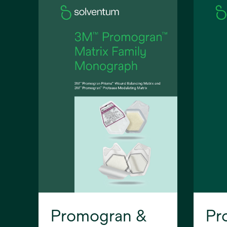
Promogran &
Pr