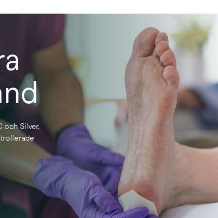
ra
and
och Silver,
trollerade