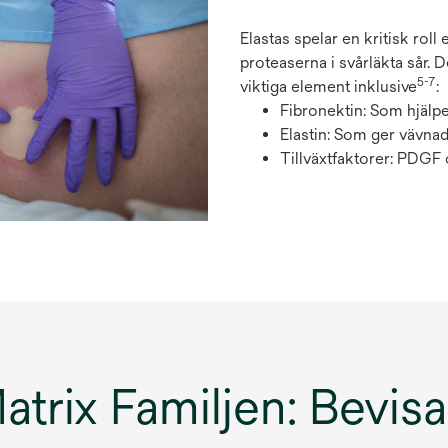
Elastas spelar en kritisk ro
proteaserna i svårläkta sår. 
5-7
viktiga element inklusive
:
Fibronektin: Som hjälpe
Elastin: Som ger vävnad
Tillväxtfaktorer: PDG
rix Familjen: Bevisa