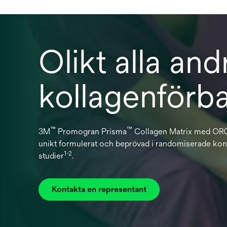
Olikt alla and
kollagenförb
™
™
3M
Promogran Prisma
Collagen Matrix med ORC 
unikt formulerat och beprövad i randomiserade kon
1-2
studier
.
Kontakta en representant