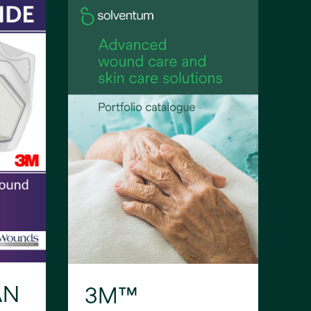
AN
3M™