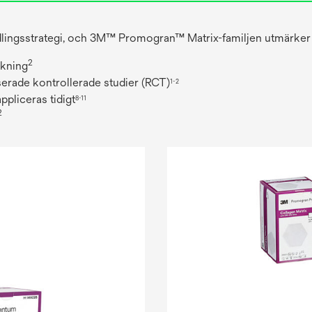
ndlingsstrategi, och 3M™ Promogran™ Matrix-familjen utmärker 
2
äkning
iserade kontrollerade studier (RCT)
1-2
ppliceras tidigt
8-11
2