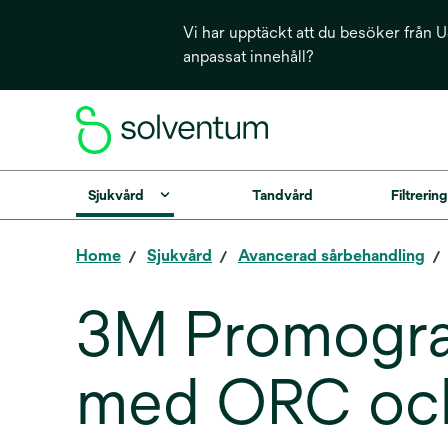
Vi har upptäckt att du besöker från US
anpassat innehåll?
Sjukvård
Tandvård
Filtrerin
Home
Sjukvård
Avancerad sårbehandling
3M Promogran
med ORC och