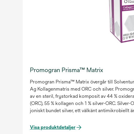
Promogran Prisma™ Matrix
Promogran Prisma™ Matrix övergår till Solve
Ag Kollagenmatris med ORC och silver. Promogr
av en steril, frystorkad komposit av 44 % oxider
(ORC), 55 % kollagen och 1 % silver-ORC. Silver
joniskt bundet silver, ett välkänt antimikrobiellt 
Visa produktdetaljer