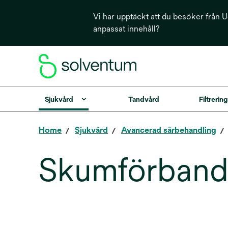
Vi har upptäckt att du besöker från US
anpassat innehåll?
Sjukvård
Tandvård
Filtrerin
Home
Sjukvård
Avancerad sårbehandling
Skumförban