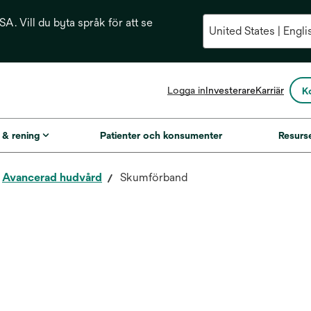
A. Vill du byta språk för att se
opens
Logga in
Investerare
Karriär
K
in
a
new
g & rening
Patienter och konsumenter
Resurs
tab
Avancerad hudvård
Skumförband
d