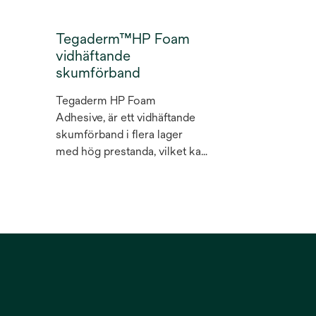
Tegaderm™HP Foam
vidhäftande
skumförband
Tegaderm HP Foam
Adhesive, är ett vidhäftande
skumförband i flera lager
med hög prestanda, vilket kan
användas som primär- eller
sekundärförband för del- och
fullhudsskador med olika
nivåer av exsudat, från lätt till
kraftigt vätskande sår.
Appliceringssystemet hos
detta kantförsedda
skumförband är utformat att
möjliggöra enkel applicering