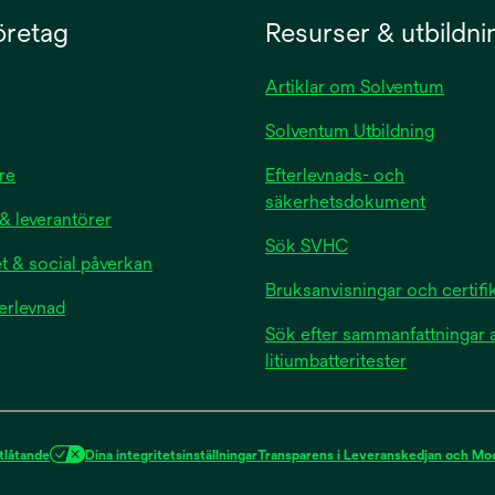
gerskonstruktion ger en
förebyggande av
öretag
Resurser & utbildni
kt
trycksår/skada1
hanteringsförmåga
 gör det absorberande
Artiklar om Solventum
dningsbart för att
Solventum Utbildning
 risken för maceration.
novativa
re
Efterlevnads- och
ersteknik låter fukt
säkerhetsdokument
& leverantörer
eras och avdunsta för
prätthålla en optimal
Sök SVHC
t & social påverkan
ningsmiljö.
Bruksanvisningar och certifi
terlevnad
Sök efter sammanfattningar 
litiumbatteritester
tlåtande
Dina integritetsinställningar
Transparens i Leveranskedjan och Mod