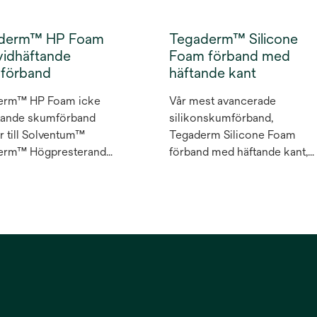
derm™ HP Foam
Tegaderm™ Silicone
vidhäftande
Foam förband med
förband
häftande kant
erm™ HP Foam icke
Vår mest avancerade
tande skumförband
silikonskumförband,
r till Solventum™
Tegaderm Silicone Foam
erm™ Högpresterande
förband med häftande kant,
retanskumförband utan
antar de tuffaste
mne. Tegaderm HP
utmaningarna när det
r ett icke vidhäftande
kommer till vidhäftning och
örband som kan
slitstyrka. Det är lämpligt att
s som primär- eller
använda på ömtålig hud och
rförband på lätt till
under
gt vätskande del- och
kompressionsbehandling,
dsskador och under
vilket gör det till ett utmärkt
ession. Förbandets
val vid sårbehandling och vid