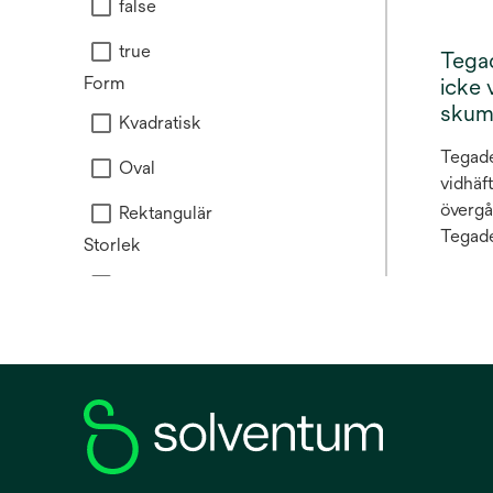
false
true
Tega
Form
icke 
skum
Kvadratisk
Tegad
Oval
vidhäf
övergå
Rektangulär
Tegad
Storlek
polyu
Medium
häftä
Foam ä
Large
skumf
använda
Mini
sekundä
Small
krafti
fullhu
kompr