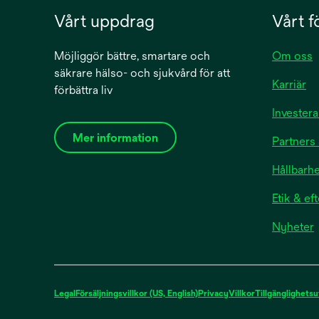
flerla
Vårt uppdrag
Vårt f
utmär
vätske
Möjliggör bättre, smartare och
Om oss
vilket
säkrare hälso- och sjukvård för att
och an
Karriär
förbättra liv
minska
Vår in
Investera
flerlag
Mer information
Partners 
absorb
att up
Hållbarhe
sårläk
Etik & ef
Nyheter
Legal
Försäljningsvillkor (US, English)
Privacy
Villkor
Tillgänglighetsu