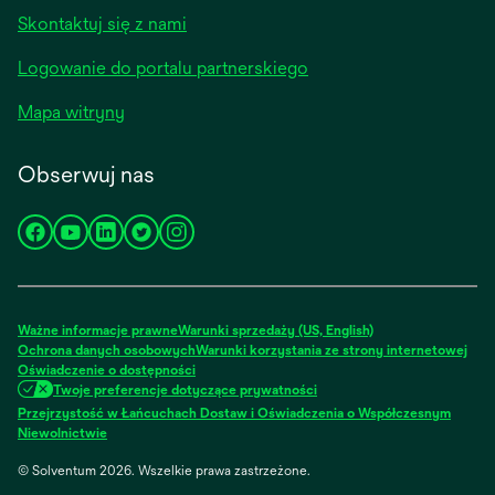
Skontaktuj się z nami
Logowanie do portalu partnerskiego
Mapa witryny
Obserwuj nas
opens
opens
opens
opens
opens
in
in
in
in
in
a
a
a
a
a
new
new
new
new
new
Ważne informacje prawne
Warunki sprzedaży (US, English)
tab
tab
tab
tab
tab
Ochrona danych osobowych
Warunki korzystania ze strony internetowej
Oświadczenie o dostępności
Twoje preferencje dotyczące prywatności
Przejrzystość w Łańcuchach Dostaw i Oświadczenia o Współczesnym
Niewolnictwie
© Solventum 2026. Wszelkie prawa zastrzeżone.