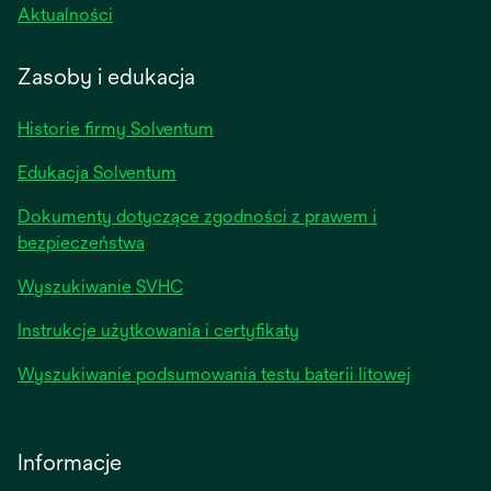
opens
Aktualności
in
a
Zasoby i edukacja
new
tab
Historie firmy Solventum
Edukacja Solventum
Dokumenty dotyczące zgodności z prawem i
bezpieczeństwa
Wyszukiwanie SVHC
Instrukcje użytkowania i certyfikaty
Wyszukiwanie podsumowania testu baterii litowej
Informacje