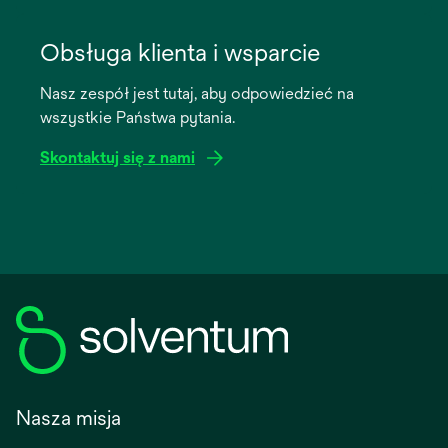
opens
in
Obsługa klienta i wsparcie
a
Nasz zespół jest tutaj, aby odpowiedzieć na
new
wszystkie Państwa pytania.
tab
Skontaktuj się z nami
Nasza misja