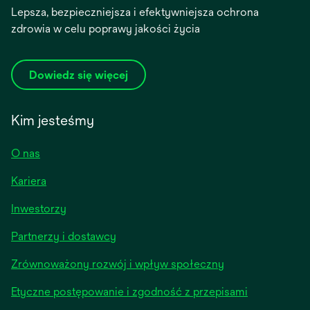
Lepsza, bezpieczniejsza i efektywniejsza ochrona
zdrowia w celu poprawy jakości życia
Dowiedz się więcej
Kim jesteśmy
O nas
Kariera
opens
Inwestorzy
in
Partnerzy i dostawcy
a
new
Zrównoważony rozwój i wpływ społeczny
tab
Etyczne postępowanie i zgodność z przepisami