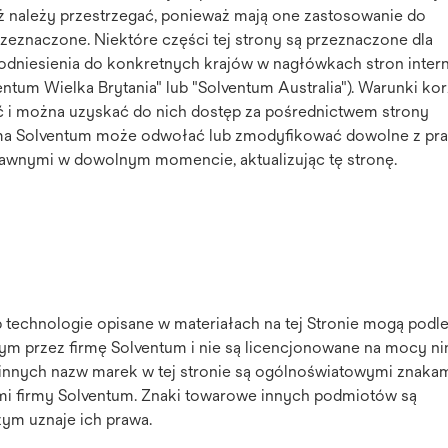
eż należy przestrzegać, ponieważ mają one zastosowanie do
rzeznaczone. Niektóre części tej strony są przeznaczone dla
 odniesienia do konkretnych krajów w nagłówkach stron inte
ntum Wielka Brytania" lub "Solventum Australia"). Warunki kor
ć i można uzyskać do nich dostęp za pośrednictwem strony
Firma Solventum może odwołać lub zmodyfikować dowolne z pr
prawnymi w dowolnym momencie, aktualizując tę stronę.
j
b technologie opisane w materiałach na tej Stronie mogą podl
ym przez firmę Solventum i nie są licencjonowane na mocy ni
innych nazw marek w tej stronie są ogólnoświatowymi znaka
i firmy Solventum. Znaki towarowe innych podmiotów są
zym uznaje ich prawa.