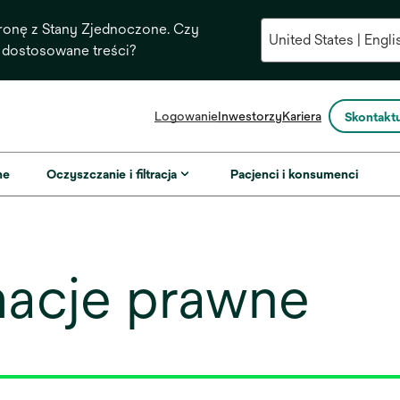
ronę z Stany Zjednoczone. Czy
 dostosowane treści?
opens
Logowanie
Inwestorzy
Kariera
Skontaktu
in
a
new
ne
Oczyszczanie i filtracja
Pacjenci i konsumenci
tab
macje prawne