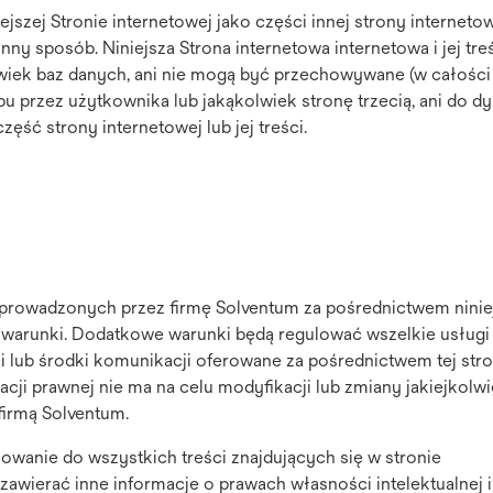
ejszej Stronie internetowej jako części innej strony internetow
nny sposób. Niniejsza Strona internetowa internetowa i jej tre
iek baz danych, ani nie mogą być przechowywane (w całości
 przez użytkownika lub jakąkolwiek stronę trzecią, ani do dy
ęść strony internetowej lub jej treści.
 prowadzonych przez firmę Solventum za pośrednictwem ninie
warunki. Dodatkowe warunki będą regulować wszelkie usługi
i lub środki komunikacji oferowane za pośrednictwem tej stro
cji prawnej nie ma na celu modyfikacji lub zmiany jakiejkolw
irmą Solventum.
owanie do wszystkich treści znajdujących się w stronie
zawierać inne informacje o prawach własności intelektualnej 