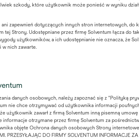
olwiek szkody, które użytkownik może ponieść w wyniku dział
ani zapewnień dotyczących innych stron internetowych, do 
tej Strony. Udostępniane przez firmę Solventum łącza do ta
wygody użytkowników, a ich udostępnianie nie oznacza, że So
i w nich zawarte.
lventum
zania danych osobowych, należy zapoznać się z "Polityką pry
ntum nie chce otrzymywać od użytkownika informacji poufnych
 że użytkownik zawarł z firmą Solventum inną pisemną umowę
kie informacje otrzymane przez firmę Solventum za pośrednic
ownika objęte Ochrona danych osobowych Strony internetowe
FNYMI. PRZESYŁAJĄC DO FIRMY SOLVENTUM INFORMACJE ZA