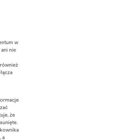
ventum w
ani nie
 również
 łącza
nformacje
dzać
uje, że
sunięte.
tkownika
, a