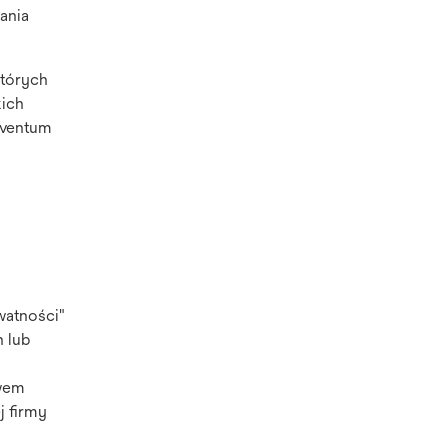
ania
których
kich
lventum
watności"
 lub
twem
j firmy