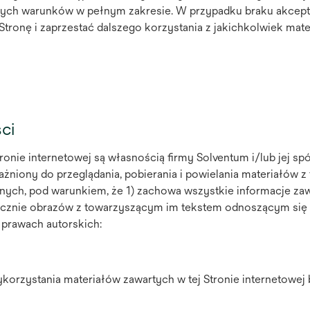
jszych warunków w pełnym zakresie. W przypadku braku akcept
tronę i zaprzestać dalszego korzystania z jakichkolwiek mat
ści
ronie internetowej są własnością firmy Solventum i/lub jej sp
niony do przeglądania, pobierania i powielania materiałów z 
jnych, pod warunkiem, że 1) zachowa wszystkie informacje za
łącznie obrazów z towarzyszącym im tekstem odnoszącym się
 prawach autorskich:
ykorzystania materiałów zawartych w tej Stronie internetowej