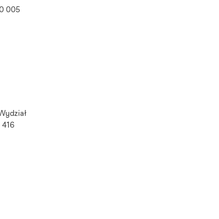
20 005
Wydział
 416