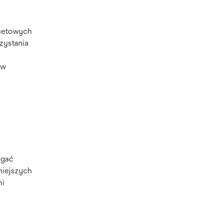
rnetowych
zystania
aw
egać
niejszych
mi