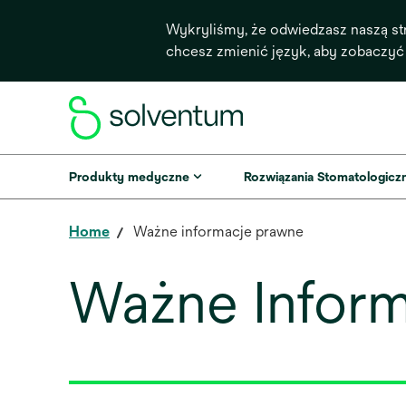
Wykryliśmy, że odwiedzasz naszą st
chcesz zmienić język, aby zobaczyć
Produkty medyczne
Rozwiązania Stomatologicz
Home
Ważne informacje prawne
Ważne Infor