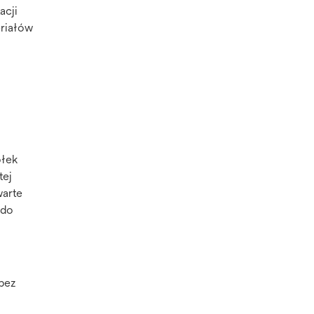
acji
eriałów
ółek
tej
warte
 do
 bez