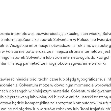
tronie internetowej, odzwierciedlają aktualny stan wiedzy Sol
e informacji.Żadna ze spółek Solventum w Polsce nie twierdzi 
letne. Wszystkie informacje i oświadczenia reklamowe zostały
 Polsce nie potwierdza, że niniejsza strona internetowa jest
innych spółek Solventum lub stron internetowych, do których
lventum, należy pamiętać, że mogą obowiązywać inne warunki
zawierać nieścisłości techniczne lub błędy typograficzne, a i
owiadomienia. Solventum może w dowolnym momencie wprowa
mach opisanych w niniejszym materiale. Solventum nie gwarant
ób nieprzerwany lub wolny od błędów, ani że usterki zostaną u
ternetowa będzie kompatybilna ze sprzętem komputerowym uży
są wolne od błędów lub wirusów, robaków lub "koni trojańskich"