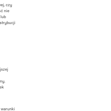
ej, czy
ść nie
 lub
strybucji
jszej
ny.
iek
i warunki