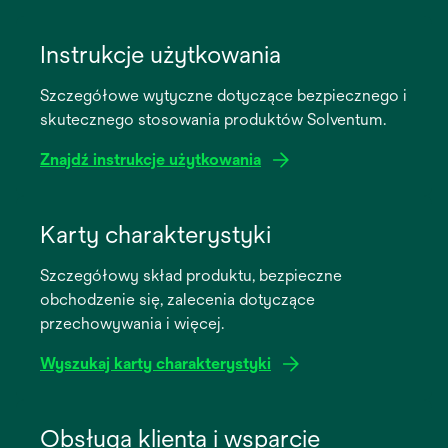
Instrukcje użytkowania
Szczegółowe wytyczne dotyczące bezpiecznego i
skutecznego stosowania produktów Solventum.
Znajdź instrukcje użytkowania
opens
in
Karty charakterystyki
a
Szczegółowy skład produktu, bezpieczne
new
obchodzenie się, zalecenia dotyczące
tab
przechowywania i więcej.
Wyszukaj karty charakterystyki
opens
in
Obsługa klienta i wsparcie