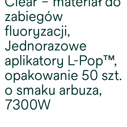
Clear – materiał do
zabiegów
fluoryzacji,
Jednorazowe
aplikatory L-Pop™,
opakowanie 50 szt.
o smaku arbuza,
7300W