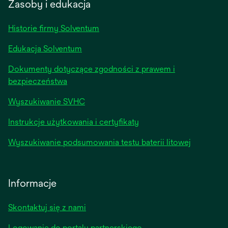
Zasoby i edukacja
new
tab
Historie firmy Solventum
Edukacja Solventum
Dokumenty dotyczące zgodności z prawem i
bezpieczeństwa
Wyszukiwanie SVHC
Instrukcje użytkowania i certyfikaty
Wyszukiwanie podsumowania testu baterii litowej
Informacje
Skontaktuj się z nami
Logowanie do portalu partnerskiego