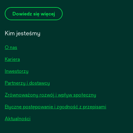
Dowiedz się więcej
Kim jesteśmy
O nas
Kariera
opens
Inwestorzy
in
Partnerzy i dostawcy
a
new
Zrównoważony rozwój i wpływ społeczny
tab
Etyczne postępowanie i zgodność z przepisami
opens
Aktualności
in
a