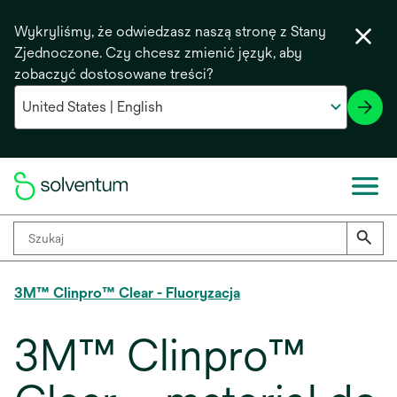
Wykryliśmy, że odwiedzasz naszą stronę z Stany
Zjednoczone. Czy chcesz zmienić język, aby
zobaczyć dostosowane treści?
3M™ Clinpro™ Clear - Fluoryzacja
3M™ Clinpro™