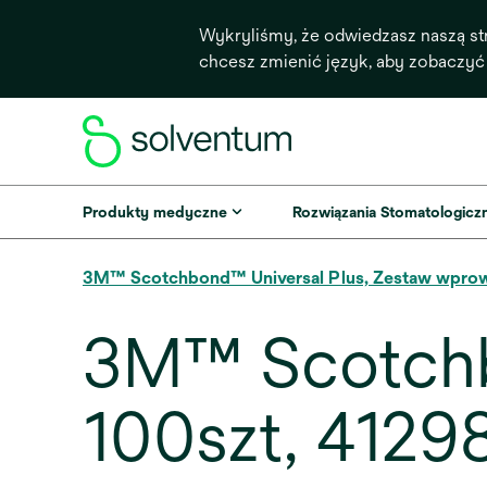
Wykryliśmy, że odwiedzasz naszą st
chcesz zmienić język, aby zobaczyć
Produkty medyczne
Rozwiązania Stomatologicz
3M™ Scotchbond™ Universal Plus, Zestaw wpro
3M™ Scotchbo
100szt, 4129