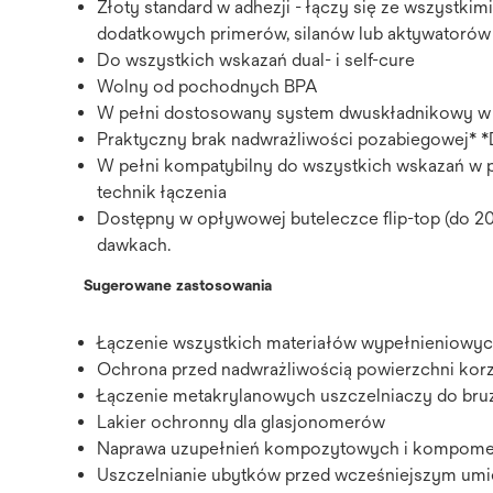
Złoty standard w adhezji - łączy się ze wszystk
dodatkowych primerów, silanów lub aktywatorów
Do wszystkich wskazań dual- i self-cure
Wolny od pochodnych BPA
W pełni dostosowany system dwuskładnikowy w
Praktyczny brak nadwrażliwości pozabiegowej* 
W pełni kompatybilny do wszystkich wskazań w 
technik łączenia
Dostępny w opływowej buteleczce flip-top (do 20
dawkach.
Sugerowane zastosowania
Łączenie wszystkich materiałów wypełnienio
Ochrona przed nadwrażliwością powierzchni kor
Łączenie metakrylanowych uszczelniaczy do bru
Lakier ochronny dla glasjonomerów
Naprawa uzupełnień kompozytowych i kompom
Uszczelnianie ubytków przed wcześniejszym um