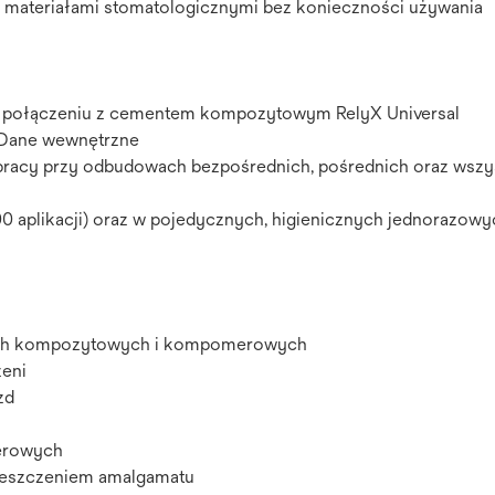
imi materiałami stomatologicznymi bez konieczności używania
 połączeniu z cementem kompozytowym RelyX Universal
*Dane wewnętrzne
pracy przy odbudowach bezpośrednich, pośrednich oraz wszy
0 aplikacji) oraz w pojedycznych, higienicznych jednorazowy
wych kompozytowych i kompomerowych
zeni
zd
erowych
ieszczeniem amalgamatu