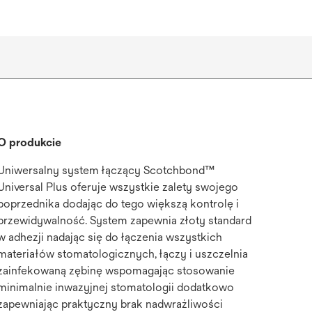
O produkcie
Uniwersalny system łączący Scotchbond™
Universal Plus oferuje wszystkie zalety swojego
poprzednika dodając do tego większą kontrolę i
przewidywalność. System zapewnia złoty standard
w adhezji nadając się do łączenia wszystkich
materiałów stomatologicznych, łączy i uszczelnia
zainfekowaną zębinę wspomagając stosowanie
minimalnie inwazyjnej stomatologii dodatkowo
zapewniając praktyczny brak nadwrażliwości