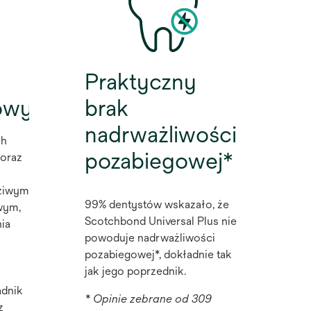
Praktyczny
owy
brak
nadrważliwości
ch
pozabiegowej*
oraz
dziwym
99% dentystów wskazało, że
wym,
Scotchbond Universal Plus nie
ia
powoduje nadrważliwości
pozabiegowej*, dokładnie tak
jak jego poprzednik.
adnik
* Opinie zebrane od 309
z