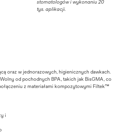
stomatologów i wykonaniu 20
tys. aplikacji.
ącą oraz w jednorazowych, higienicznych dawkach.
 Wolny od pochodnych BPA, takich jak BisGMA, co
 połączeniu z materiałami kompozytowymi Filtek™
y i
o