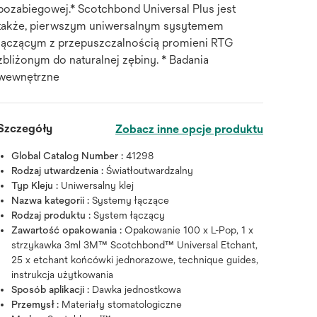
pozabiegowej.* Scotchbond Universal Plus jest
także, pierwszym uniwersalnym sysytemem
łączącym z przepuszczalnością promieni RTG
zbliżonym do naturalnej zębiny. * Badania
wewnętrzne
Szczegóły
Zobacz inne opcje produktu
Global Catalog Number :
41298
Rodzaj utwardzenia :
Światłoutwardzalny
Typ Kleju :
Uniwersalny klej
Nazwa kategorii :
Systemy łączące
Najedź na obrazek, aby powię
Rodzaj produktu :
System łączący
Zawartość opakowania :
Opakowanie 100 x L-Pop, 1 x
strzykawka 3ml 3M™ Scotchbond™ Universal Etchant,
25 x etchant końcówki jednorazowe, technique guides,
instrukcja użytkowania
Sposób aplikacji :
Dawka jednostkowa
Przemysł :
Materiały stomatologiczne