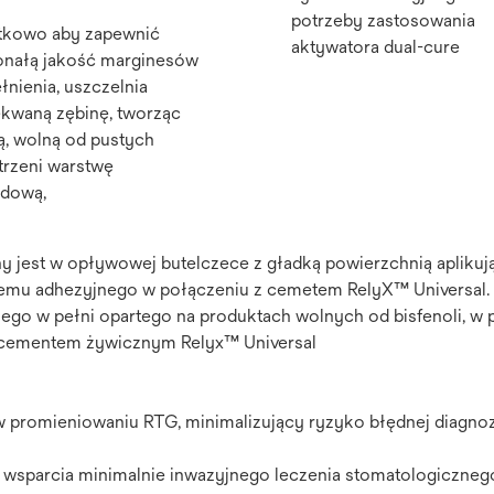
potrzeby zastosowania
tkowo aby zapewnić
aktywatora dual-cure
nałą jakość marginesów
łnienia, uszczelnia
ekwaną zębinę, tworząc
ą, wolną od pustych
trzeni warstwę
dową,
y jest w opływowej butelczece z gładką powierzchnią aplikuj
mu adhezyjnego w połączeniu z cemetem RelyX™ Universal.
ego w pełni opartego na produktach wolnych od bisfenoli, w
ym cementem żywicznym Relyx™ Universal
 promieniowaniu RTG, minimalizujący ryzyko błędnej diagnoz
a wsparcia minimalnie inwazyjnego leczenia stomatologiczneg