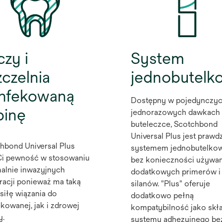
czy i
System
zczelnia
jednobutelk
infekowaną
Dostępny w pojedynczy
binę
jednorazowych dawkach 
buteleczce, Scotchbond
Universal Plus jest praw
hbond Universal Plus
systemem jednobutelko
Ci pewność w stosowaniu
bez konieczności używan
alnie inwazyjnych
dodatkowych primerów i
racji ponieważ ma taką
silanów. "Plus" oferuje
siłę wiązania do
dodatkowo pełną
ekowanej, jak i zdrowej
kompatybilność jako skł
y.
systemu adhezyjnego be