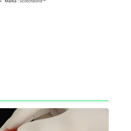
Marka :
Scotchbond™