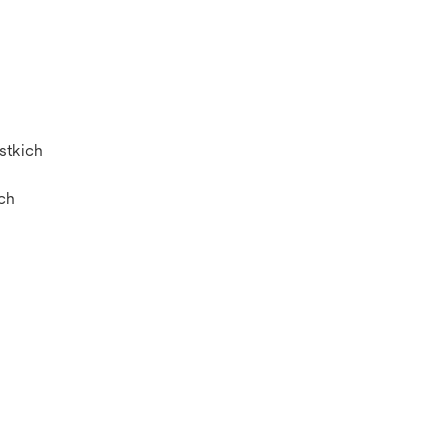
stkich
ch