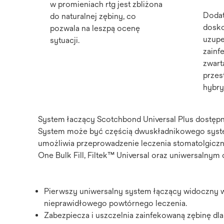
w promieniach rtg jest zbliżona
Doda
do naturalnej zębiny, co
dosko
pozwala na leszpą ocenę
uzupe
sytuacji.
zainf
zwart
przes
hybry
System łaczący Scotchbond Universal Plus dostępn
System może być częścią dwuskładnikowego syste
umożliwia przeprowadzenie leczenia stomatolgiczn
One Bulk Fill, Filtek™ Universal oraz uniwersaln
Pierwszy uniwersalny system łączący widoczny w
nieprawidłowego powtórnego leczenia.
Zabezpiecza i uszczelnia zainfekowaną zębinę dl