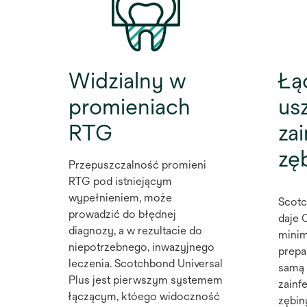
Widzialny w
Łą
promieniach
us
RTG
za
zę
Przepuszczalność promieni
RTG pod istniejącym
wypełnieniem, może
Scotc
prowadzić do błędnej
daje 
diagnozy, a w rezultacie do
minim
niepotrzebnego, inwazyjnego
prepa
leczenia. Scotchbond Universal
samą 
Plus jest pierwszym systemem
zainf
łączącym, któego widoczność
zębin