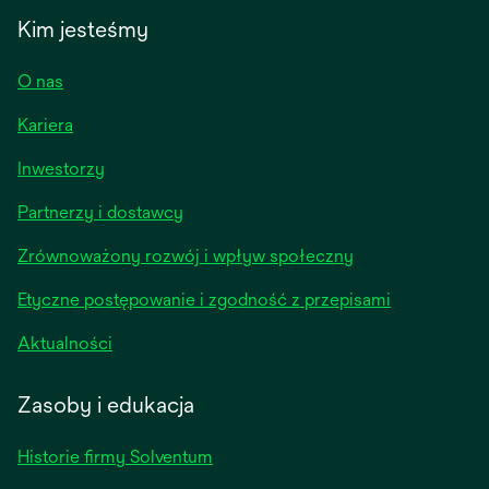
Kim jesteśmy
O nas
Kariera
opens
Inwestorzy
in
Partnerzy i dostawcy
a
new
Zrównoważony rozwój i wpływ społeczny
tab
Etyczne postępowanie i zgodność z przepisami
opens
Aktualności
in
a
Zasoby i edukacja
new
tab
Historie firmy Solventum