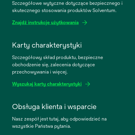
Szczegółowe wytyczne dotyczące bezpiecznego i
skutecznego stosowania produktów Solventum.
Znajdź instrukcje użytkowania
opens
in
Karty charakterystyki
a
Szczegółowy skład produktu, bezpieczne
new
obchodzenie się, zalecenia dotyczące
tab
przechowywania i więcej.
Wyszukaj karty charakterystyki
opens
in
Obsługa klienta i wsparcie
a
Nasz zespół jest tutaj, aby odpowiedzieć na
new
wszystkie Państwa pytania.
tab