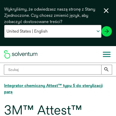
Wykryliśmy, że odwiedzasz naszą stronę z Stany
Zjednoczone. Czy chcesz zmienić język, aby
zobaczyć dostosowane treści?
Integrator chemiczny Attest™ typu 5 do sterylizacji
parą
3M™ Attest™