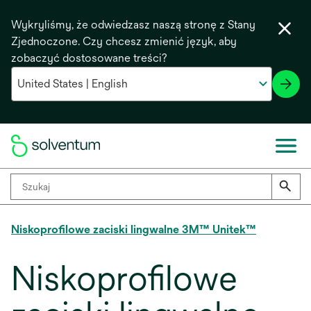
Wykryliśmy, że odwiedzasz naszą stronę z Stany
Zjednoczone. Czy chcesz zmienić język, aby
zobaczyć dostosowane treści?
Niskoprofilowe zaciski lingwalne 3M™ Unitek™
Niskoprofilowe