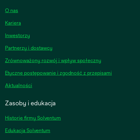
O nas
Kariera
opens
Inwestorzy
in
Partnerzy i dostawcy
a
new
Zrównoważony rozwój i wpływ społeczny
tab
Etyczne postępowanie i zgodność z przepisami
opens
Aktualności
in
a
Zasoby i edukacja
new
tab
Historie firmy Solventum
Edukacja Solventum