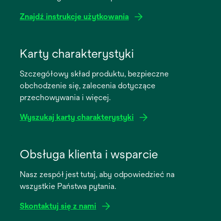
Znajdź instrukcje użytkowania
opens
in
Karty charakterystyki
a
Szczegółowy skład produktu, bezpieczne
new
obchodzenie się, zalecenia dotyczące
tab
przechowywania i więcej.
Wyszukaj karty charakterystyki
opens
in
Obsługa klienta i wsparcie
a
Nasz zespół jest tutaj, aby odpowiedzieć na
new
wszystkie Państwa pytania.
tab
Skontaktuj się z nami