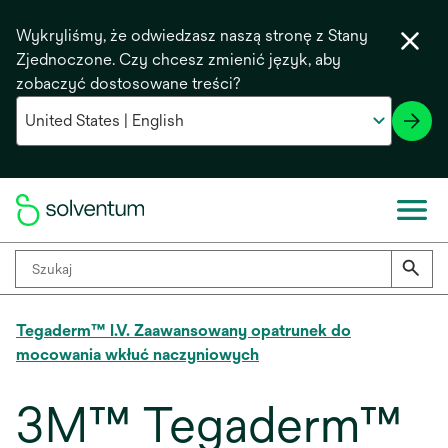
Wykryliśmy, że odwiedzasz naszą stronę z Stany
Zjednoczone. Czy chcesz zmienić język, aby
zobaczyć dostosowane treści?
Tegaderm™ I.V. Zaawansowany opatrunek do
mocowania wkłuć naczyniowych
3M™ Tegaderm™