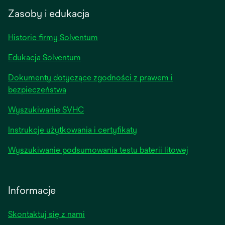
a
Zasoby i edukacja
new
tab
Historie firmy Solventum
Edukacja Solventum
Dokumenty dotyczące zgodności z prawem i
bezpieczeństwa
Wyszukiwanie SVHC
Instrukcje użytkowania i certyfikaty
Wyszukiwanie podsumowania testu baterii litowej
Informacje
Skontaktuj się z nami