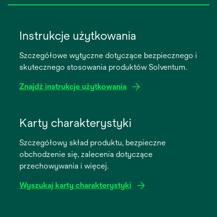
Instrukcje użytkowania
Szczegółowe wytyczne dotyczące bezpiecznego i
skutecznego stosowania produktów Solventum.
Znajdź instrukcje użytkowania
opens
in
Karty charakterystyki
a
Szczegółowy skład produktu, bezpieczne
new
obchodzenie się, zalecenia dotyczące
tab
przechowywania i więcej.
Wyszukaj karty charakterystyki
opens