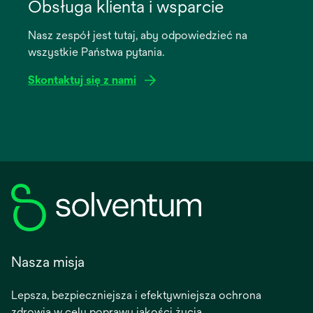
in
Obsługa klienta i wsparcie
a
Nasz zespół jest tutaj, aby odpowiedzieć na
new
wszystkie Państwa pytania.
tab
Skontaktuj się z nami
Nasza misja
Lepsza, bezpieczniejsza i efektywniejsza ochrona
zdrowia w celu poprawy jakości życia