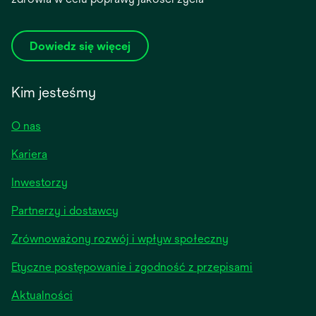
Dowiedz się więcej
Kim jesteśmy
O nas
Kariera
opens
Inwestorzy
in
Partnerzy i dostawcy
a
new
Zrównoważony rozwój i wpływ społeczny
tab
Etyczne postępowanie i zgodność z przepisami
opens
Aktualności
in