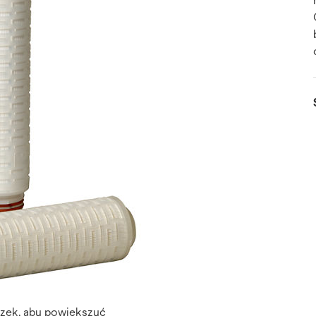
azek, aby powiększyć