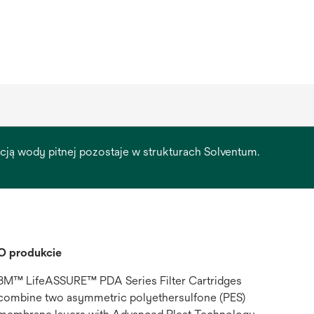
racją wody pitnej pozostaje w strukturach Solventum.
O produkcie
3M™ LifeASSURE™ PDA Series Filter Cartridges
combine two asymmetric polyethersulfone (PES)