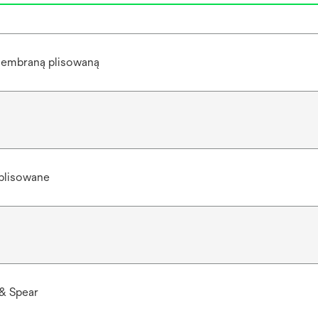
embraną plisowaną
plisowane
& Spear