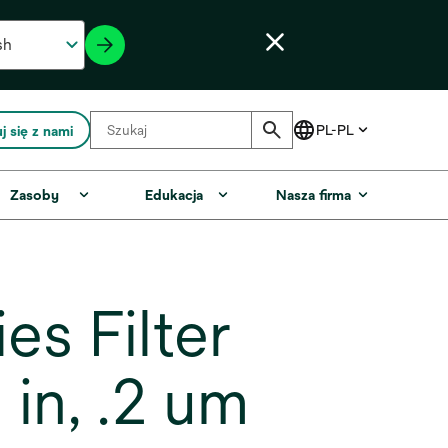
j się z nami
Zasoby
Edukacja
Nasza firma
s Filter
in, .2 um