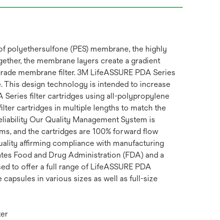
of polyethersulfone (PES) membrane, the highly
gether, the membrane layers create a gradient
g grade membrane filter. 3M LifeASSURE PDA Series
e. This design technology is intended to increase
eries filter cartridges using all-polypropylene
ter cartridges in multiple lengths to match the
Reliability Our Quality Management System is
s, and the cartridges are 100% forward flow
Quality affirming compliance with manufacturing
States Food and Drug Administration (FDA) and a
d to offer a full range of LifeASSURE PDA
 capsules in various sizes as well as full-size
ter