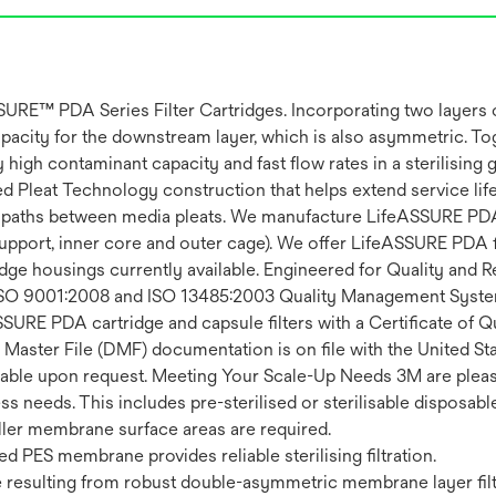
URE™ PDA Series Filter Cartridges. Incorporating two layers 
apacity for the downstream layer, which is also asymmetric. To
high contaminant capacity and fast flow rates in a sterilisin
ced Pleat Technology construction that helps extend service lif
w paths between media pleats. We manufacture LifeASSURE PDA S
pport, inner core and outer cage). We offer LifeASSURE PDA fil
dge housings currently available. Engineered for Quality and 
 ISO 9001:2008 and ISO 13485:2003 Quality Management System
ASSURE PDA cartridge and capsule filters with a Certificate of 
ug Master File (DMF) documentation is on file with the United 
able upon request. Meeting Your Scale-Up Needs 3M are please
ss needs. This includes pre-sterilised or sterilisable disposable
aller membrane surface areas are required.
d PES membrane provides reliable sterilising filtration.
ife resulting from robust double-asymmetric membrane layer fil