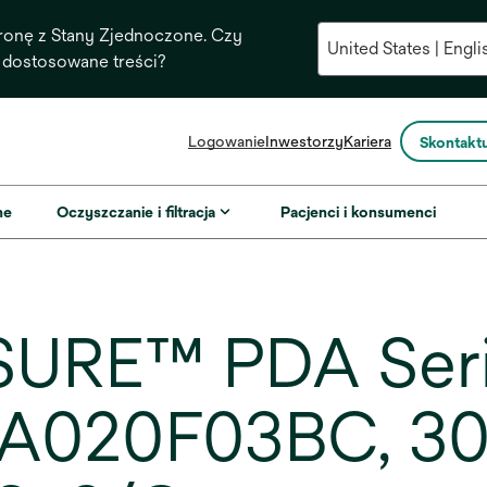
ronę z Stany Zjednoczone. Czy
 dostosowane treści?
opens
Logowanie
Inwestorzy
Kariera
Skontaktu
in
a
new
ne
Oczyszczanie i filtracja
Pacjenci i konsumenci
tab
URE™ PDA Serie
A020F03BC, 30 