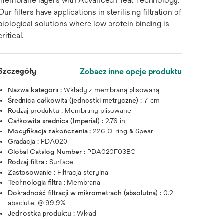
membrane layers with Advanced Pleat Technology.
Our filters have applications in sterilising filtration of
biological solutions where low protein binding is
critical.
Szczegóły
Zobacz inne opcje produktu
Nazwa kategorii :
Wkłady z membraną plisowaną
Średnica całkowita (jednostki metryczne) :
7 cm
Rodzaj produktu :
Membrany plisowane
Całkowita średnica (Imperial) :
2.76 in
Modyfikacja zakończenia :
226 O-ring & Spear
Gradacja :
PDA020
Global Catalog Number :
PDA020F03BC
Rodzaj filtra :
Surface
Zastosowanie :
Filtracja sterylna
Technologia filtra :
Membrana
Dokładność filtracji w mikrometrach (absolutna) :
0.2
absolute, @ 99.9%
Jednostka produktu :
Wkład