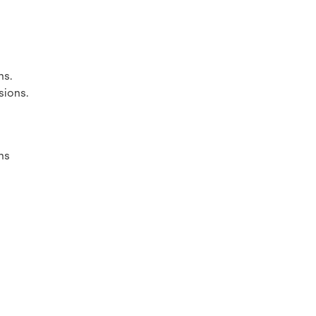
ns.
sions.
ons