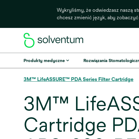
Wykryliśmy, że odwiedzasz naszą st
chcesz zmienić język, aby zobaczyć
Produkty medyczne
Rozwiązania Stomatologicz
3M™ LifeASSURE™ PDA Series Filter Cartridge
3M™ LifeASS
Cartridge PD