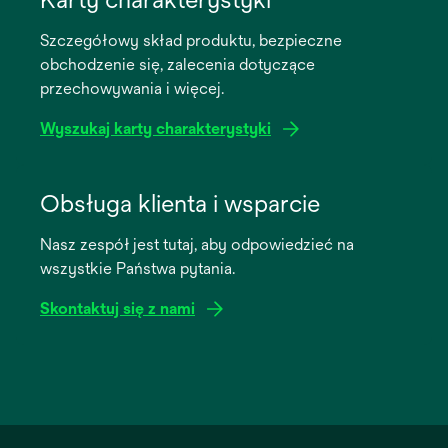
a
Szczegółowy skład produktu, bezpieczne
new
obchodzenie się, zalecenia dotyczące
tab
przechowywania i więcej.
Wyszukaj karty charakterystyki
opens
in
Obsługa klienta i wsparcie
a
Nasz zespół jest tutaj, aby odpowiedzieć na
new
wszystkie Państwa pytania.
tab
Skontaktuj się z nami