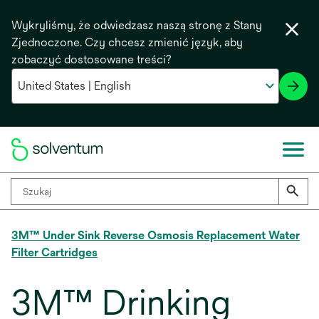
Wykryliśmy, że odwiedzasz naszą stronę z Stany
Zjednoczone. Czy chcesz zmienić język, aby
zobaczyć dostosowane treści?
3M™ Under Sink Reverse Osmosis Replacement Water
Filter Cartridges
3M™ Drinking