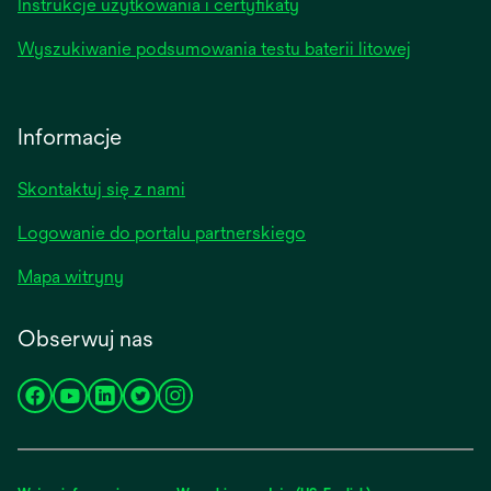
Instrukcje użytkowania i certyfikaty
Wyszukiwanie podsumowania testu baterii litowej
Informacje
Skontaktuj się z nami
Logowanie do portalu partnerskiego
Mapa witryny
Obserwuj nas
opens
opens
opens
opens
opens
in
in
in
in
in
a
a
a
a
a
new
new
new
new
new