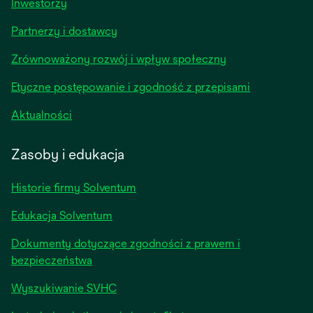
opens
Inwestorzy
in
Partnerzy i dostawcy
a
new
Zrównoważony rozwój i wpływ społeczny
tab
Etyczne postępowanie i zgodność z przepisami
opens
Aktualności
in
a
Zasoby i edukacja
new
tab
Historie firmy Solventum
Edukacja Solventum
Dokumenty dotyczące zgodności z prawem i
bezpieczeństwa
Wyszukiwanie SVHC