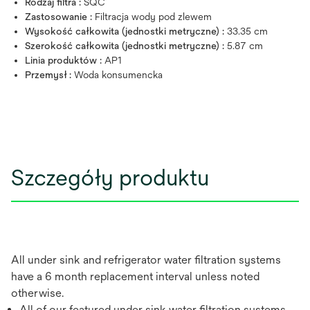
Rodzaj filtra :
SQC
Zastosowanie :
Filtracja wody pod zlewem
Wysokość całkowita (jednostki metryczne) :
33.35 cm
Szerokość całkowita (jednostki metryczne) :
5.87 cm
Linia produktów :
AP1
Przemysł :
Woda konsumencka
Szczegóły produktu
All under sink and refrigerator water filtration systems
have a 6 month replacement interval unless noted
otherwise.
All of our featured under sink water filtration systems