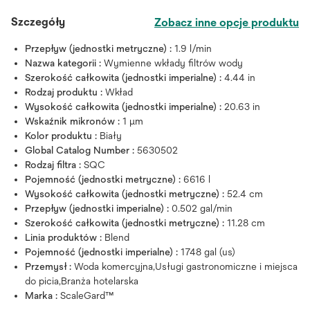
Szczegóły
Zobacz inne opcje produktu
Przepływ (jednostki metryczne) :
1.9 l/min
Nazwa kategorii :
Wymienne wkłady filtrów wody
Szerokość całkowita (jednostki imperialne) :
4.44 in
Rodzaj produktu :
Wkład
Wysokość całkowita (jednostki imperialne) :
20.63 in
Wskaźnik mikronów :
1 μm
Kolor produktu :
Biały
Global Catalog Number :
5630502
Rodzaj filtra :
SQC
Pojemność (jednostki metryczne) :
6616 l
Wysokość całkowita (jednostki metryczne) :
52.4 cm
Przepływ (jednostki imperialne) :
0.502 gal/min
Szerokość całkowita (jednostki metryczne) :
11.28 cm
Linia produktów :
Blend
Pojemność (jednostki imperialne) :
1748 gal (us)
Przemysł :
Woda komercyjna,Usługi gastronomiczne i miejsca
do picia,Branża hotelarska
Marka :
ScaleGard™