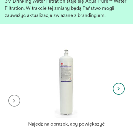
3M Drinking Water Filtration staje się Aqua-Pure™ Water
Filtration. W trakcie tej zmiany będą Państwo mogli
zauważyć aktualizacje związane z brandingiem.
Najedź na obrazek, aby powiększyć