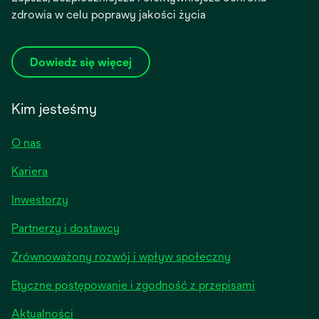
zdrowia w celu poprawy jakości życia
Dowiedz się więcej
Kim jesteśmy
O nas
Kariera
opens
Inwestorzy
in
Partnerzy i dostawcy
a
new
Zrównoważony rozwój i wpływ społeczny
tab
Etyczne postępowanie i zgodność z przepisami
opens
Aktualności