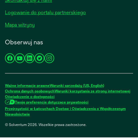
Skontaktuj się z nami
Logowanie do portalu partnerskiego
Mapa witryny
Obserwuj nas
opens
opens
opens
opens
opens
in
in
in
in
in
a
a
a
a
a
new
new
new
new
new
Ważne informacje prawne
Warunki sprzedaży (US, English)
tab
tab
tab
tab
tab
Ochrona danych osobowych
Warunki korzystania ze strony internetowej
Oświadczenie o dostępności
Twoje preferencje dotyczące prywatności
Przejrzystość w Łańcuchach Dostaw i Oświadczenia o Współczesnym
Niewolnictwie
© Solventum 2026. Wszelkie prawa zastrzeżone.