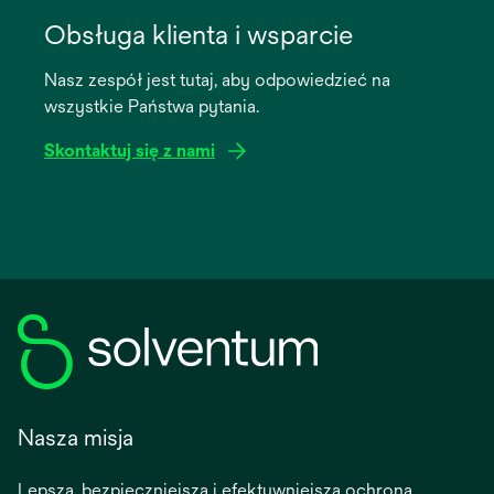
opens
in
Obsługa klienta i wsparcie
a
Nasz zespół jest tutaj, aby odpowiedzieć na
new
wszystkie Państwa pytania.
tab
Skontaktuj się z nami
Nasza misja
Lepsza, bezpieczniejsza i efektywniejsza ochrona