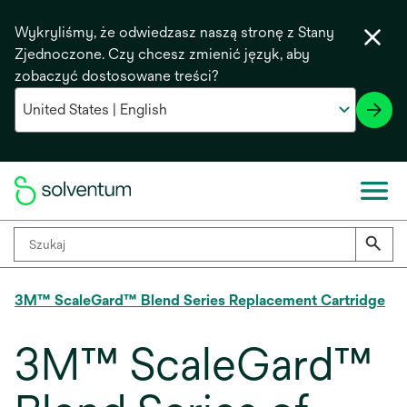
Wykryliśmy, że odwiedzasz naszą stronę z Stany
Zjednoczone. Czy chcesz zmienić język, aby
zobaczyć dostosowane treści?
3M™ ScaleGard™ Blend Series Replacement Cartridge
3M™ ScaleGard™