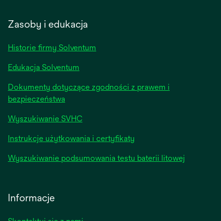
in
a
Zasoby i edukacja
new
tab
Historie firmy Solventum
Edukacja Solventum
Dokumenty dotyczące zgodności z prawem i
bezpieczeństwa
Wyszukiwanie SVHC
Instrukcje użytkowania i certyfikaty
Wyszukiwanie podsumowania testu baterii litowej
Informacje