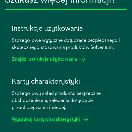
Instrukcje użytkowania
Szczegółowe wytyczne dotyczące bezpiecznego i
skutecznego stosowania produktów Solventum.
Znajdź instrukcje użytkowania
opens
in
Karty charakterystyki
a
Szczegółowy skład produktu, bezpieczne
new
obchodzenie się, zalecenia dotyczące
tab
przechowywania i więcej.
Wyszukaj karty charakterystyki