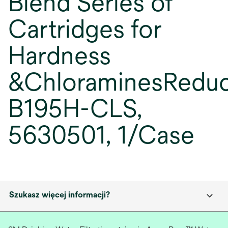
Blend Series of
Cartridges for
Hardness
&ChloraminesReduc
B195H-CLS,
5630501, 1/Case
Szukasz więcej informacji?