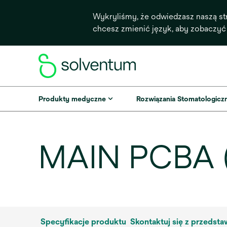
Wykryliśmy, że odwiedzasz naszą st
chcesz zmienić język, aby zobaczyć
Produkty medyczne
Rozwiązania Stomatologicz
MAIN PCBA 
Specyfikacje produktu
Skontaktuj się z przedst