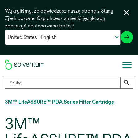
Wykryliśmy, że odwiedzasz naszą stronę z Stany
Zjednoczone. Czy chcesz zmienić język, aby
zobaczyć dostosowane treści?
3M™ LifeASSURE™ PDA Series Filter Cartridge
3M™