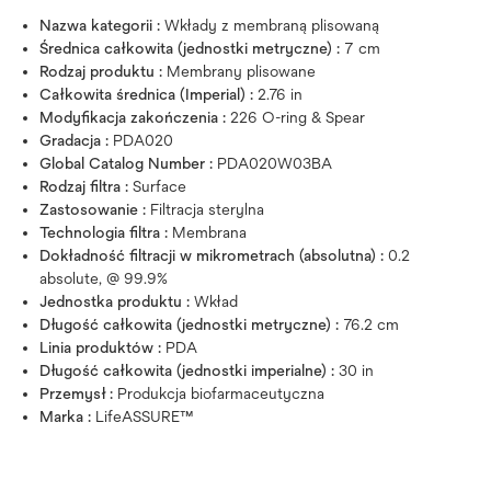
Nazwa kategorii :
Wkłady z membraną plisowaną
Średnica całkowita (jednostki metryczne) :
7 cm
Rodzaj produktu :
Membrany plisowane
Całkowita średnica (Imperial) :
2.76 in
Modyfikacja zakończenia :
226 O-ring & Spear
Gradacja :
PDA020
Global Catalog Number :
PDA020W03BA
Rodzaj filtra :
Surface
Zastosowanie :
Filtracja sterylna
Technologia filtra :
Membrana
Dokładność filtracji w mikrometrach (absolutna) :
0.2
absolute, @ 99.9%
Jednostka produktu :
Wkład
Długość całkowita (jednostki metryczne) :
76.2 cm
Linia produktów :
PDA
Długość całkowita (jednostki imperialne) :
30 in
Przemysł :
Produkcja biofarmaceutyczna
Marka :
LifeASSURE™