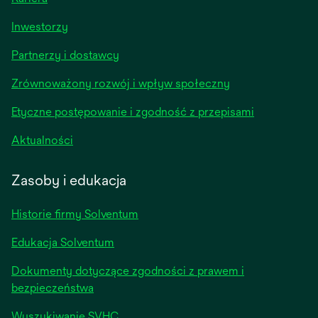
opens
Inwestorzy
in
Partnerzy i dostawcy
a
new
Zrównoważony rozwój i wpływ społeczny
tab
Etyczne postępowanie i zgodność z przepisami
opens
Aktualności
in
a
Zasoby i edukacja
new
tab
Historie firmy Solventum
Edukacja Solventum
Dokumenty dotyczące zgodności z prawem i
bezpieczeństwa
Wyszukiwanie SVHC