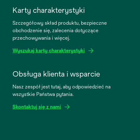
opens
in
Karty charakterystyki
a
Szczegółowy skład produktu, bezpieczne
new
obchodzenie się, zalecenia dotyczące
tab
przechowywania i więcej.
Wyszukaj karty charakterystyki
opens
in
Obsługa klienta i wsparcie
a
Nasz zespół jest tutaj, aby odpowiedzieć na
new
wszystkie Państwa pytania.
tab
Skontaktuj się z nami