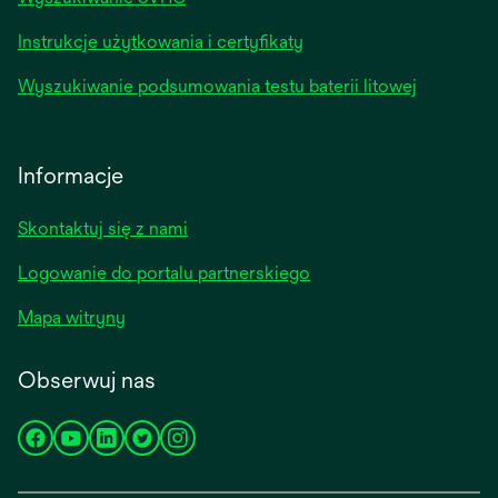
Instrukcje użytkowania i certyfikaty
Wyszukiwanie podsumowania testu baterii litowej
Informacje
Skontaktuj się z nami
Logowanie do portalu partnerskiego
Mapa witryny
Obserwuj nas
opens
opens
opens
opens
opens
in
in
in
in
in