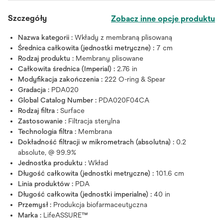
Szczegóły
Zobacz inne opcje produktu
Nazwa kategorii :
Wkłady z membraną plisowaną
Średnica całkowita (jednostki metryczne) :
7 cm
Rodzaj produktu :
Membrany plisowane
Całkowita średnica (Imperial) :
2.76 in
Modyfikacja zakończenia :
222 O-ring & Spear
Gradacja :
PDA020
Global Catalog Number :
PDA020F04CA
Rodzaj filtra :
Surface
Zastosowanie :
Filtracja sterylna
Technologia filtra :
Membrana
Dokładność filtracji w mikrometrach (absolutna) :
0.2
absolute, @ 99.9%
Jednostka produktu :
Wkład
Długość całkowita (jednostki metryczne) :
101.6 cm
Linia produktów :
PDA
Długość całkowita (jednostki imperialne) :
40 in
Przemysł :
Produkcja biofarmaceutyczna
Marka :
LifeASSURE™