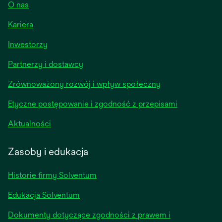
O nas
Kariera
opens
Inwestorzy
in
Partnerzy i dostawcy
a
new
Zrównoważony rozwój i wpływ społeczny
tab
Etyczne postępowanie i zgodność z przepisami
opens
Aktualności
in
a
Zasoby i edukacja
new
tab
Historie firmy Solventum
Edukacja Solventum
Dokumenty dotyczące zgodności z prawem i