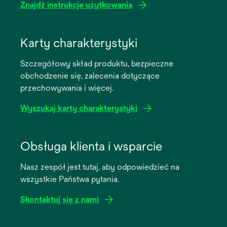
Znajdź instrukcje użytkowania
opens
in
Karty charakterystyki
a
Szczegółowy skład produktu, bezpieczne
new
obchodzenie się, zalecenia dotyczące
tab
przechowywania i więcej.
Wyszukaj karty charakterystyki
opens
in
Obsługa klienta i wsparcie
a
Nasz zespół jest tutaj, aby odpowiedzieć na
new
wszystkie Państwa pytania.
tab
Skontaktuj się z nami