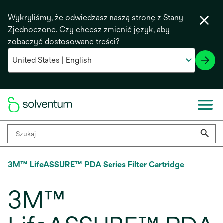
Wykryliśmy, że odwiedzasz naszą stronę z Stany
Zjednoczone. Czy chcesz zmienić język, aby
zobaczyć dostosowane treści?
3M™ LifeASSURE™ PDA Series Filter Cartridge
3M™