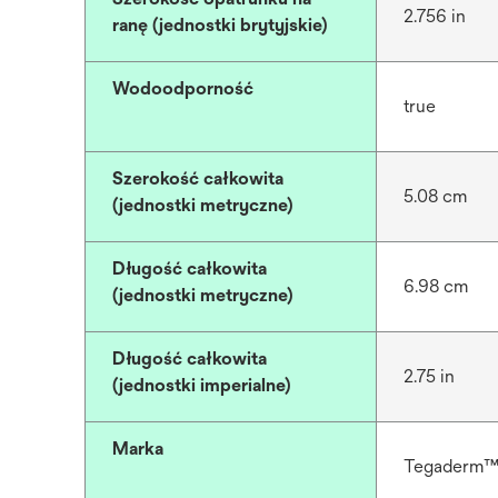
2.756 in
ranę (jednostki brytyjskie)
Wodoodporność
true
Szerokość całkowita
5.08 cm
(jednostki metryczne)
Długość całkowita
6.98 cm
(jednostki metryczne)
Długość całkowita
2.75 in
(jednostki imperialne)
Marka
Tegaderm