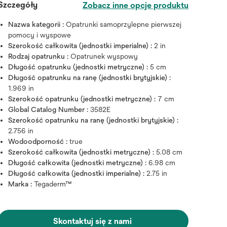
Szczegóły
Zobacz inne opcje produktu
Nazwa kategorii :
Opatrunki samoprzylepne pierwszej
pomocy i wyspowe
Szerokość całkowita (jednostki imperialne) :
2 in
Rodzaj opatrunku :
Opatrunek wyspowy
Długość opatrunku (jednostki metryczne) :
5 cm
Długość opatrunku na ranę (jednostki brytyjskie) :
1.969 in
Szerokość opatrunku (jednostki metryczne) :
7 cm
Global Catalog Number :
3582E
Szerokość opatrunku na ranę (jednostki brytyjskie) :
2.756 in
Wodoodporność :
true
Szerokość całkowita (jednostki metryczne) :
5.08 cm
Długość całkowita (jednostki metryczne) :
6.98 cm
Długość całkowita (jednostki imperialne) :
2.75 in
Najedź na obrazek, aby powię
Marka :
Tegaderm™
Skontaktuj się z nami