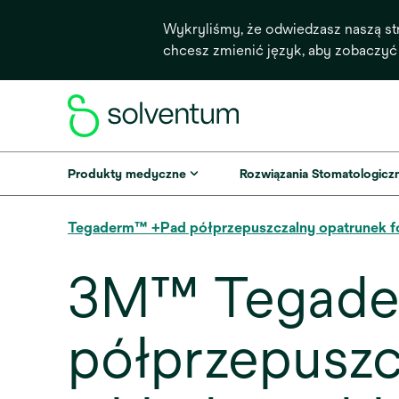
Wykryliśmy, że odwiedzasz naszą st
chcesz zmienić język, aby zobaczyć
Produkty medyczne
Rozwiązania Stomatologicz
Tegaderm™ +Pad półprzepuszczalny opatrunek 
3M™ Tegade
półprzepuszc