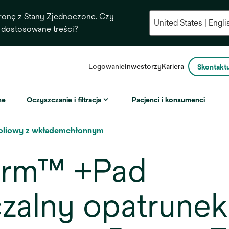
ronę z Stany Zjednoczone. Czy
 dostosowane treści?
opens
Logowanie
Inwestorzy
Kariera
Skontaktu
in
a
new
ne
Oczyszczanie i filtracja
Pacjenci i konsumenci
tab
foliowy z wkłademchłonnym
rm™ +Pad
zalny opatrunek 