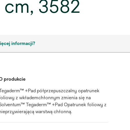
 cm, 3582
ęcej informacji?
O produkcie
Tegaderm™ +Pad półprzepuszczalny opatrunek
foliowy z wkłademchłonnym zmienia się na
Solventum™ Tegaderm™ +Pad Opatrunek foliowy z
nieprzywierającą warstwą chłonną.