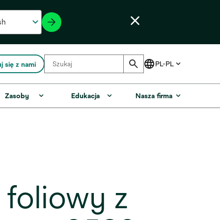
j się z nami
Zasoby
Edukacja
Nasza firma
foliowy z