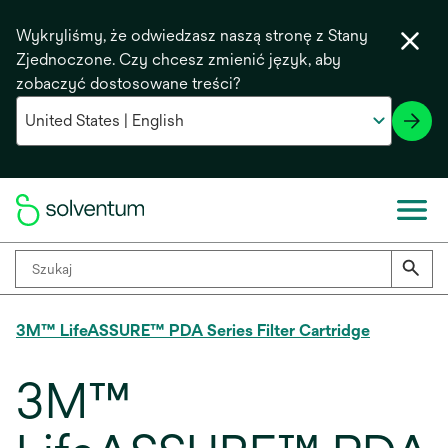
Wykryliśmy, że odwiedzasz naszą stronę z Stany
Zjednoczone. Czy chcesz zmienić język, aby
zobaczyć dostosowane treści?
3M™ LifeASSURE™ PDA Series Filter Cartridge
3M™