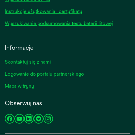
Instrukcje użytkowania i certyfikaty
Wyszukiwanie podsumowania testu baterii litowej
Informacje
Skontaktuj się z nami
Logowanie do portalu partnerskiego
Mapa witryny
Obserwuj nas
opens
opens
opens
opens
opens
in
in
in
in
in