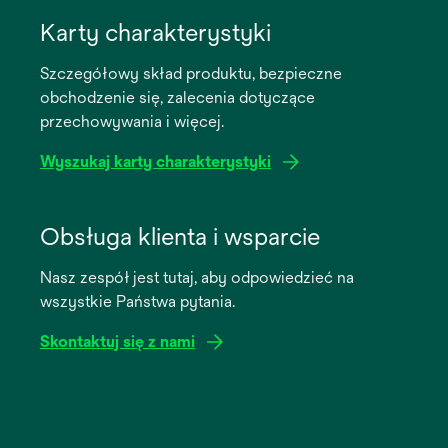
opens
in
Karty charakterystyki
a
Szczegółowy skład produktu, bezpieczne
new
obchodzenie się, zalecenia dotyczące
tab
przechowywania i więcej.
Wyszukaj karty charakterystyki
opens
in
Obsługa klienta i wsparcie
a
Nasz zespół jest tutaj, aby odpowiedzieć na
new
wszystkie Państwa pytania.
tab
Skontaktuj się z nami