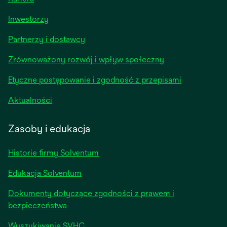
opens
Inwestorzy
in
Partnerzy i dostawcy
a
new
Zrównoważony rozwój i wpływ społeczny
tab
Etyczne postępowanie i zgodność z przepisami
opens
Aktualności
in
a
Zasoby i edukacja
new
tab
Historie firmy Solventum
Edukacja Solventum
Dokumenty dotyczące zgodności z prawem i
bezpieczeństwa
Wyszukiwanie SVHC