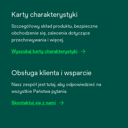
opens
in
Karty charakterystyki
a
Szczegółowy skład produktu, bezpieczne
new
obchodzenie się, zalecenia dotyczące
tab
przechowywania i więcej.
Wyszukaj karty charakterystyki
opens
in
Obsługa klienta i wsparcie
a
Nasz zespół jest tutaj, aby odpowiedzieć na
new
wszystkie Państwa pytania.
tab
Skontaktuj się z nami