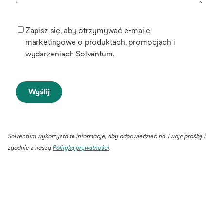
Zapisz się, aby otrzymywać e-maile
marketingowe o produktach, promocjach i
wydarzeniach Solventum.
Wyślij
Solventum wykorzysta te informacje, aby odpowiedzieć na Twoją prośbę i
opens
zgodnie z naszą
Polityką prywatności
.
in
a
new
tab