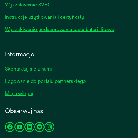
Wyszukiwanie SVHC
Instrukcje użytkowania i certyfikaty
Wyszukiwanie podsumowania testu baterii litowej
Informacje
Skontaktuj się z nami
Logowanie do portalu partnerskiego
Mapa witryny
Obserwuj nas
opens
opens
opens
opens
opens
in
in
in
in
in