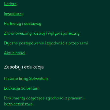
Kariera
opens
Inwestorzy
in
Partnerzy i dostawcy
a
new
Zrównoważony rozwój i wpływ społeczny
tab
Etyczne postępowanie i zgodność z przepisami
opens
Aktualności
in
a
Zasoby i edukacja
new
tab
Historie firmy Solventum
Edukacja Solventum
Dokumenty dotyczące zgodności z prawem i
bezpieczeństwa