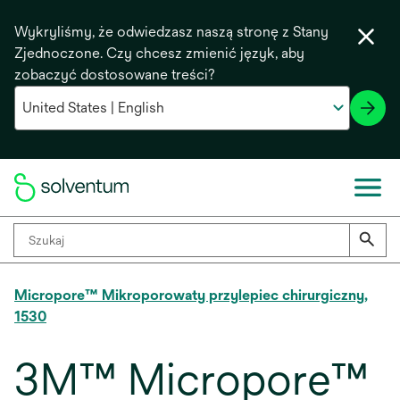
Wykryliśmy, że odwiedzasz naszą stronę z Stany
Zjednoczone. Czy chcesz zmienić język, aby
zobaczyć dostosowane treści?
Micropore™ Mikroporowaty przylepiec chirurgiczny,
1530
3M™ Micropore™