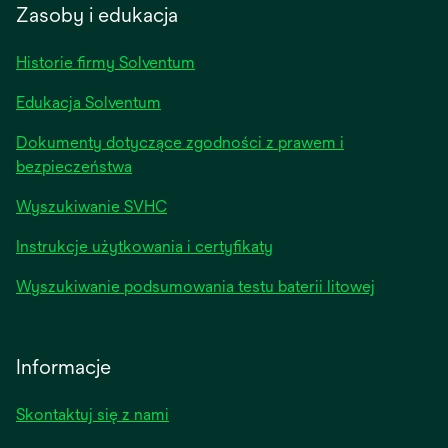
a
Zasoby i edukacja
new
tab
Historie firmy Solventum
Edukacja Solventum
Dokumenty dotyczące zgodności z prawem i
bezpieczeństwa
Wyszukiwanie SVHC
Instrukcje użytkowania i certyfikaty
Wyszukiwanie podsumowania testu baterii litowej
Informacje
Skontaktuj się z nami