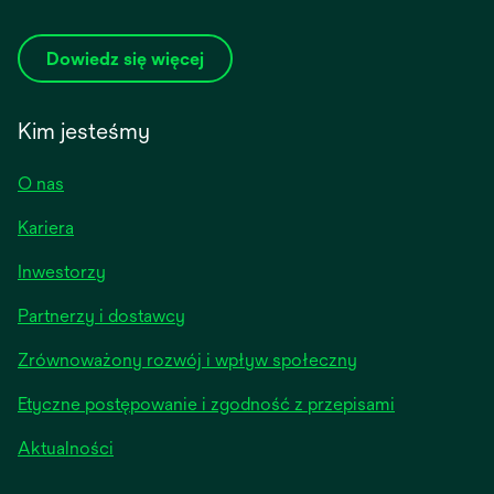
Dowiedz się więcej
Kim jesteśmy
O nas
Kariera
opens
Inwestorzy
in
Partnerzy i dostawcy
a
new
Zrównoważony rozwój i wpływ społeczny
tab
Etyczne postępowanie i zgodność z przepisami
opens
Aktualności
in