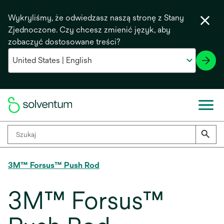
Wykryliśmy, że odwiedzasz naszą stronę z Stany
Zjednoczone. Czy chcesz zmienić język, aby
zobaczyć dostosowane treści?
3M™ Forsus™ Push Rod
3M™ Forsus™