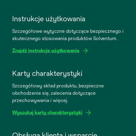
Instrukcje użytkowania
Szczegółowe wytyczne dotyczące bezpiecznego i
skutecznego stosowania produktów Solventum.
Znajdź instrukcje użytkowania
opens
in
Karty charakterystyki
a
Szczegółowy skład produktu, bezpieczne
new
obchodzenie się, zalecenia dotyczące
tab
przechowywania i więcej.
Wyszukaj karty charakterystyki
opens
in
Obsługa klienta i wsparcie