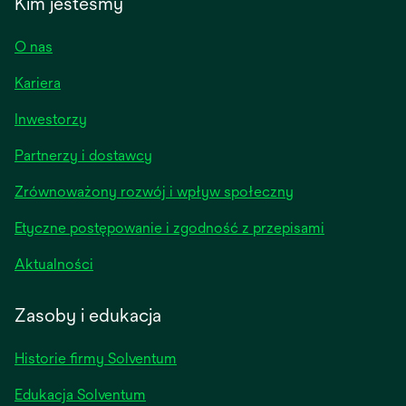
Kim jesteśmy
O nas
Kariera
opens
Inwestorzy
in
Partnerzy i dostawcy
a
new
Zrównoważony rozwój i wpływ społeczny
tab
Etyczne postępowanie i zgodność z przepisami
opens
Aktualności
in
a
Zasoby i edukacja
new
tab
Historie firmy Solventum
Edukacja Solventum