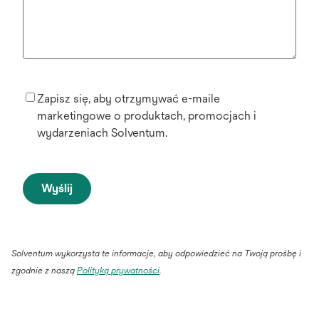
Zapisz się, aby otrzymywać e-maile
marketingowe o produktach, promocjach i
wydarzeniach Solventum.
Wyślij
Solventum wykorzysta te informacje, aby odpowiedzieć na Twoją prośbę i
opens
zgodnie z naszą
Polityką prywatności
.
in
a
new