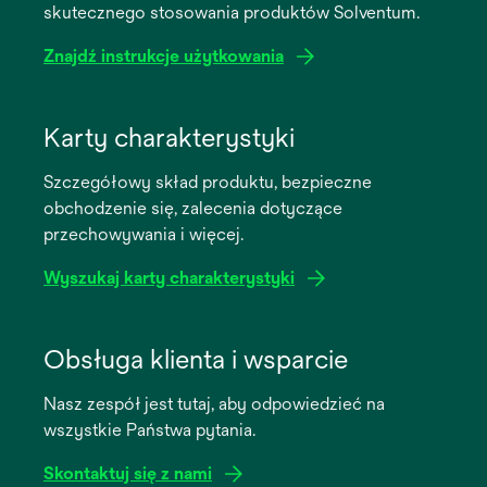
skutecznego stosowania produktów Solventum.
Znajdź instrukcje użytkowania
opens
in
Karty charakterystyki
a
Szczegółowy skład produktu, bezpieczne
new
obchodzenie się, zalecenia dotyczące
tab
przechowywania i więcej.
Wyszukaj karty charakterystyki
opens
in
Obsługa klienta i wsparcie
a
Nasz zespół jest tutaj, aby odpowiedzieć na
new
wszystkie Państwa pytania.
tab
Skontaktuj się z nami