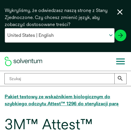
Wykryliśmy, że odwiedzasz naszą stronę z Stany
Zjednoczone. Czy chcesz zmienić język, aby
zobaczyć dostosowane treści?
Pakiet testowy ze wskaźnikiem biologicznym do
szybkiego odczytu Attest™ 1296 do sterylizacji parą
3M™ Attest™