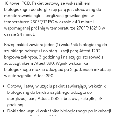
16-towel PCD. Pakiet testowy ze wskaźnikiem
biologicznym do sterylizacji parą jest stosowany do
monitorowania cykli sterylizacji grawitacyjnej w
temperaturze 250°F/121°C w czasie ≥40 minut i
wspomaganej próżnią w temperaturze 270°F/132°C w
czasie ≥4 minut.
Każdy pakiet zawiera jeden (1) wskaźnik biologiczny do
szybkiego odczytu i do sterylizacji parą Attest 1292,
brązowa zakrętka, 3-godzinny i należy go stosować z
autoczytnikiem Attest 390. Wynik wskaźnika
biologicznego można odczytać po 3 godzinach inkubacji
w autoczytniku Attest 390.
Gotowy, łatwy w użyciu pakiet zawierający wskaźnik
biologiczny do bardzo szybkiego odczytu do
sterylizacji parą Attest, 1292 z brązową zakrętką, 3-
godzinny
Dokładne wyniki wskaźnika biologicznego po inkubacji