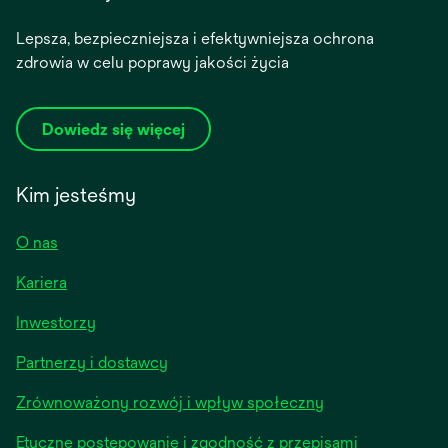
Lepsza, bezpieczniejsza i efektywniejsza ochrona
zdrowia w celu poprawy jakości życia
Dowiedz się więcej
Kim jesteśmy
O nas
Kariera
opens
Inwestorzy
in
Partnerzy i dostawcy
a
new
Zrównoważony rozwój i wpływ społeczny
tab
Etyczne postępowanie i zgodność z przepisami