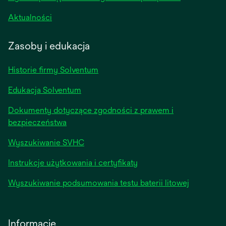
opens
Aktualności
in
a
Zasoby i edukacja
new
tab
Historie firmy Solventum
Edukacja Solventum
Dokumenty dotyczące zgodności z prawem i
bezpieczeństwa
Wyszukiwanie SVHC
Instrukcje użytkowania i certyfikaty
Wyszukiwanie podsumowania testu baterii litowej
Informacje