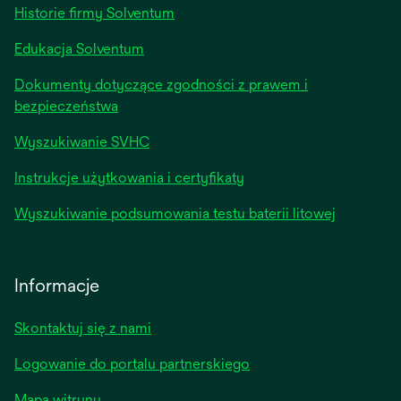
tab
Historie firmy Solventum
Edukacja Solventum
Dokumenty dotyczące zgodności z prawem i
bezpieczeństwa
Wyszukiwanie SVHC
Instrukcje użytkowania i certyfikaty
Wyszukiwanie podsumowania testu baterii litowej
Informacje
Skontaktuj się z nami
Logowanie do portalu partnerskiego
Mapa witryny