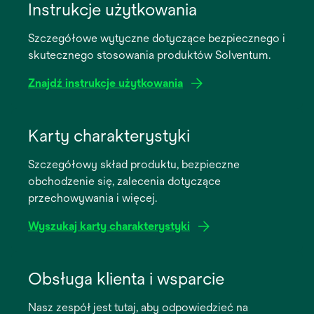
Instrukcje użytkowania
Szczegółowe wytyczne dotyczące bezpiecznego i
skutecznego stosowania produktów Solventum.
Znajdź instrukcje użytkowania
opens
in
Karty charakterystyki
a
Szczegółowy skład produktu, bezpieczne
new
obchodzenie się, zalecenia dotyczące
tab
przechowywania i więcej.
Wyszukaj karty charakterystyki
opens
in
Obsługa klienta i wsparcie
a
Nasz zespół jest tutaj, aby odpowiedzieć na
new