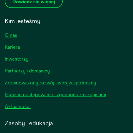
Dowiedz się więcej
Kim jesteśmy
O nas
Kariera
opens
Inwestorzy
in
Partnerzy i dostawcy
a
new
Zrównoważony rozwój i wpływ społeczny
tab
Etyczne postępowanie i zgodność z przepisami
opens
Aktualności
in
a
Zasoby i edukacja
new